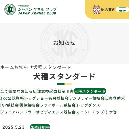
総合案内
MENU
ホーム
JKCの活動内容
JKCの活動内容
血統証明書について
お知らせ
血統証明書について
イベント
事業内容
イベント
犬の知識
血統証明書の見かた
ホーム
お知らせ
犬種スタンダード
JKC公認資格
ドッグショー 競技会スケジュール
犬種紹介
犬種スタンダード
JKC公認資格
組織概要
刊行物
お知らせ
会員向け情報
血統証明書・各種申請
「資格更新料の自動引落」のご利用について
全て
重要なお知らせ
注意喚起
血統証明書
犬種スタンダード
刊行物のご案内
ドッグショー
新登録犬種のご紹介
JKC公認資格
ドッグショー
各種競技会
アジリティー競技会
災害救助犬
定款
ダウンロード
FAQ
IGP競技会
訓練競技会
フライボール競技会
ドッグダンス
血統証明書・所有者名義変更
ジュニアハンドラー
オビディエンス競技会
マイクロチップ
その他
愛犬飼育管理士
犬の健康管理手帳について
FCIインターナショナルドッグショー開催のご案内
キーワードラリー2025
沿革
血統証明書
2025.5.23