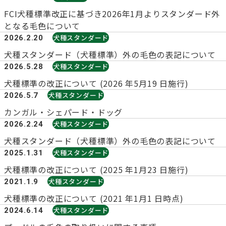
子犬の申請について
FCI犬種標準改正に基づき2026年1月よりスタンダード外
トリマー
チャンピオンについて(ドッグショー・競技会)
ジュニアハンドラーとは
となる毛色について
JKCの歴史
犬種スタンダード
2026.2.20
DNA登録
ハンドラー
犬種スタンダード（犬種標準）外の毛色の表記について
自由研究<犬について詳しく知ろう！>
ロイヤルカナンアワードについて
犬種スタンダード
2026.5.28
ディスクロージャー（情報公開）
犬種標準の改正について (2026 年5月19 日施行)
チャンピオンタイトル
訓練士
犬種スタンダード
2026.5.7
ジャックお面を作ってあそぼう♪
JKCブリーディングアワード
有識者会議の提言について
カンガル・シェパード・ドッグ
犬種スタンダード
2026.2.24
繁殖についての基礎知識
スチュワード
犬種スタンダード（犬種標準）外の毛色の表記について
訓練競技会
入会のご案内
犬種スタンダード
2025.1.31
正しいブリーディングと守るべき心得
犬種標準の改正について (2025 年1月23 日施行)
審査員
犬種スタンダード
2021.1.9
アジリティー競技会
3分でわかるジャパンケネルクラブ
犬種標準の改正について (2021 年1月1 日時点)
ティーカッププードル、豆柴について
犬種スタンダード
2024.6.14
アニマル衛生士
フライボール競技会