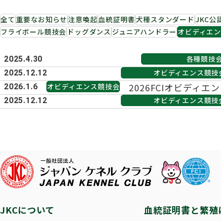
子犬を
長寿犬表彰について
人工授精について
ドッグダンス
災害救
トリミ
方
全て
重要なお知らせ
注意喚起
血統証明書
犬種スタンダード
JKC公
フライボール競技会
ドッグダンス
ジュニアハンドラー
オビディエ
Obtaining the JKC Certified Export Pedigree
ジュニアハンドラー
過去の
各種競技
2025.4.30
オビディエンス競技
2025.12.12
愛犬とのふれあい写真コンテストについて
愛犬と
2026FCIオビディ
オビディエンス競技会
2026.1.6
にご案内をお送りいた
オビディエンス競技
2025.12.12
JKCについて
血統証明書と繁殖