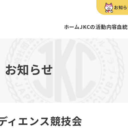
お知ら
ホーム
JKCの活動内容
血統
犬種のご紹介
康管理手帳について
キーワードラリー
FCIインター
要
明書・各種申請
ショー
育管理士
定款
血統証明書・所
トリマー
内
お知らせ
歴史
録
ルカナンアワードについて
ディスクロージ
チャンピオンタ
JKCブリーディ
スチュワード
クお面を作ってあそぼう♪
ご案内
ブリーディングと守るべき心得
ティー競技会
ル衛生士
3分でわかるジ
ティーカッププ
フライボール競
自主研修会／日
股関節形成不全症
トのご案内
の愛護及び管理に関する法律」
犬種別犬籍登録
BH
ディエンス競技会
ついて