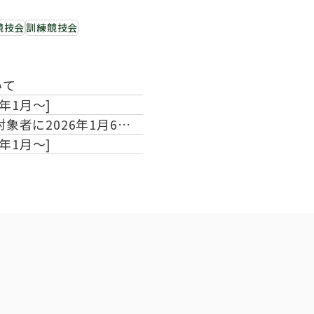
くあるご質問
技会
P競技会
訓練競技会
ルについて
いて
年1月～]
象者に2026年1月6日
年1月～]