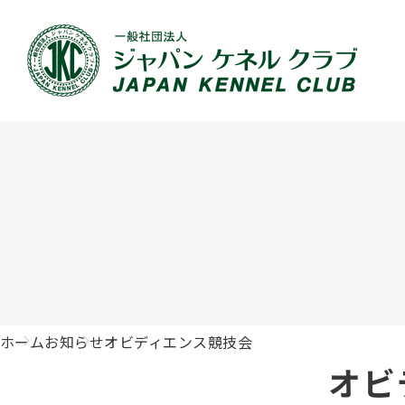
JKCの活動内容
血統証明書について
イベント
JKC公認資格
犬種紹介
刊行物のご案内
新登録
犬の健
事業内容
血統証明書の見かた
ドッグショー 競技会スケジュール
「資格更新料の自動引落」のご利用について
組織概
血統証
ドッグ
愛犬飼
ジュニアハンドラーとは
沿革
子犬の申請について
チャンピオンについて(ドッグショー・競技会)
ハンドラー
JKCの
DNA登
ロイヤ
訓練士
自由研究<犬について詳しく知ろう！>
ジャッ
有識者会議の提言について
繁殖についての基礎知識
訓練競技会
審査員
入会の
正しい
アジリ
アニマ
ホーム
お知らせ
オビディエンス競技会
ジャパンケネルクラブチャンネルYouTube
遺伝子疾患について考えよう
オビディエンス競技会
ガゼッ
「動物
IGP
オビ