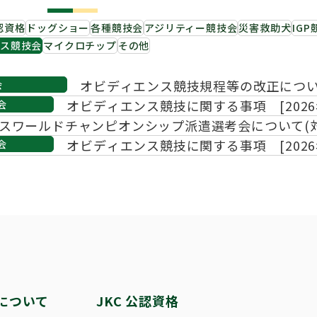
繁殖した方へ 〜 子犬の正式な名前のつけ
助犬の育成
ング競技会
ジャックブログ
血統証明書・よ
ハンドリング競
認資格
ドッグショー
各種競技会
アジリティー競技会
災害救助犬
IG
ンス競技会
マイクロチップ
その他
大会結果
犬の絵コンクー
オビディエンス競技規程等の改正につ
会
オビディエンス競技に関する事項 [2026
会
のふれあいの俳句について
エンスワールドチャンピオンシップ派遣選考会について(対
します。)
オビディエンス競技に関する事項 [2026
会
について
JKC 公認資格