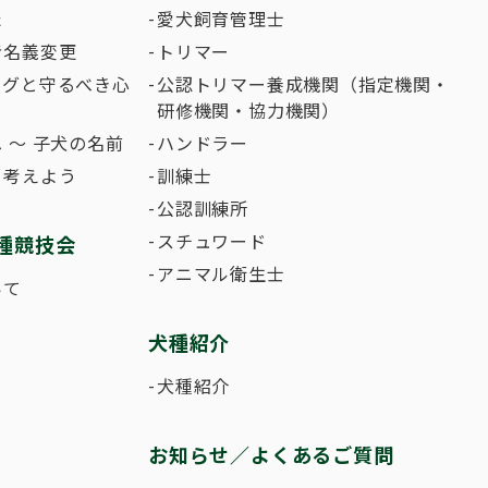
た
愛犬飼育管理士
者名義変更
トリマー
ングと守るべき心
公認トリマー養成機関（指定機関・
研修機関・協力機関）
 〜 子犬の名前
ハンドラー
て考えよう
訓練士
公認訓練所
スチュワード
種競技会
アニマル衛生士
いて
犬種紹介
犬種紹介
お知らせ／よくあるご質問