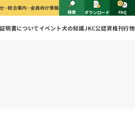
せ
総合案内
会員向け情報
検索
FAQ
ダウンロード
証明書について
イベント
犬の知識
JKC公認資格
刊行物
2025
ナショナルドッグショー開催のご案
有者名義変更
ャー（情報公開）
イトル
ングアワード
ャパンケネルクラブ
ードル、豆柴について
技会
程
(HD)と肘関節異形成症(ED)に
頭数