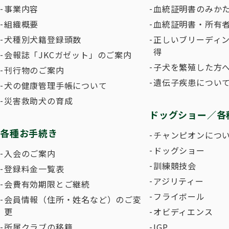
事業内容
血統証明書のみか
組織概要
血統証明書・所有
犬種別犬籍登録頭数
正しいブリーディ
得
会報誌「JKCガゼット」のご案内
子犬を繁殖した方へ
刊行物のご案内
遺伝子疾患につい
犬の健康管理手帳について
災害救助犬の育成
ドッグショー／各
各種お手続き
チャンピオンにつ
ドッグショー
入会のご案内
訓練競技会
登録料金一覧表
アジリティー
会費有効期限とご継続
フライボール
会員情報（住所・姓名など）のご変
更
オビディエンス
所属クラブの移籍
IGP