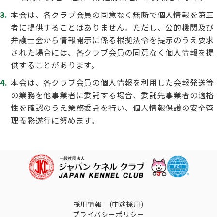
ジャパンケネルクラブチャンネルYouTube
本会は、各クラブ会員の同意なく無断で個人情報を第三
遺伝子疾患について考えよう
者に提供することはありません。ただし、公的機関及び
自主研修会／日程
オビディエンス競技会
弁護士会から情報開示に係る根拠法令を提示のうえ要求
ガゼットのご案内
された場合には、各クラブ会員の同意なく個人情報を提
「動物の愛護及び管理に関する法律」
供することがあります。
IGP
本会は、各クラブ会員の個人情報を利用した会報発送等
犬種別犬籍登録頭数
の業務を他事業者に委託する場合、委託先事業者の適格
股関節形成不全症(HD)と肘関節異形成症(ED)について
性を確認のうえ業務委託を行い、個人情報保護の安全管
BH
理義務遂行に努めます。
長寿犬表彰について
人工授精について
ドッグダンス
災害救助犬の育成
子犬を繁殖した方へ 〜 子犬の正式な名前のつけ方
トリミング競技会
ジャックブログ
採用情報 (中途採用)
プライバシーポリシー
血統証明書・よくあるご質問