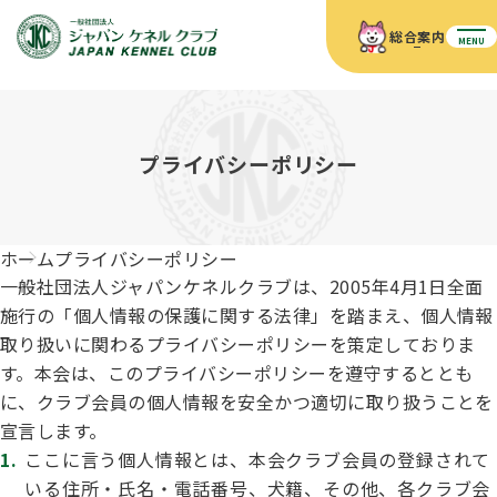
総合案内
MENU
ホーム
JKCの活動内容
JKCの活動内容
血統証明書について
プライバシーポリシー
血統証明書について
イベント
事業内容
イベント
犬の知識
血統証明書の見かた
ホーム
プライバシーポリシー
JKC公認資格
ドッグショー 競技会スケジュール
犬種紹介
一般社団法人ジャパンケネルクラブは、2005年4月1日全面
JKC公認資格
組織概要
刊行物
施行の「個人情報の保護に関する法律」を踏まえ、個人情報
お知らせ
会員向け情報
血統証明書・各種申請
取り扱いに関わるプライバシーポリシーを策定しておりま
「資格更新料の自動引落」のご利用について
刊行物のご案内
ドッグショー
新登録犬種のご紹介
す。本会は、このプライバシーポリシーを遵守するととも
定款
ダウンロード
FAQ
に、クラブ会員の個人情報を安全かつ適切に取り扱うことを
血統証明書・所有者名義変更
宣言します。
愛犬飼育管理士
犬の健康管理手帳について
FCIインターナショナルドッグショー開催のご案内
ここに言う個人情報とは、本会クラブ会員の登録されて
キーワードラリー2025
沿革
いる住所・氏名・電話番号、犬籍、その他、各クラブ会