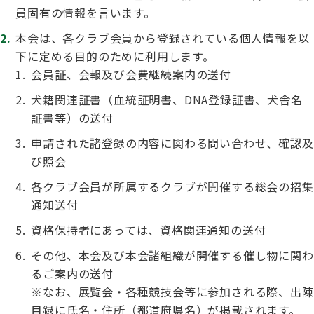
子犬の申請について
員固有の情報を言います。
トリマー
チャンピオンについて(ドッグショー・競技会)
ジュニアハンドラーとは
本会は、各クラブ会員から登録されている個人情報を以
JKCの歴史
下に定める目的のために利用します。
DNA登録
会員証、会報及び会費継続案内の送付
ハンドラー
自由研究<犬について詳しく知ろう！>
ロイヤルカナンアワードについて
ディスクロージャー（情報公開）
犬籍関連証書（血統証明書、DNA登録証書、犬舎名
証書等）の送付
チャンピオンタイトル
訓練士
ジャックお面を作ってあそぼう♪
JKCブリーディングアワード
申請された諸登録の内容に関わる問い合わせ、確認及
有識者会議の提言について
び照会
繁殖についての基礎知識
各クラブ会員が所属するクラブが開催する総会の招集
スチュワード
訓練競技会
通知送付
入会のご案内
資格保持者にあっては、資格関連通知の送付
正しいブリーディングと守るべき心得
審査員
アジリティー競技会
その他、本会及び本会諸組織が開催する催し物に関わ
3分でわかるジャパンケネルクラブ
るご案内の送付
ティーカッププードル、豆柴について
※なお、展覧会・各種競技会等に参加される際、出陳
アニマル衛生士
目録に氏名・住所（都道府県名）が掲載されます。
フライボール競技会