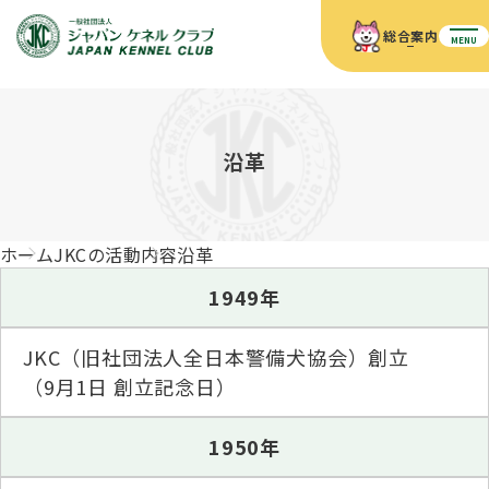
総合案内
MENU
ホーム
JKCの活動内容
JKCの活動内容
血統証明書について
沿革
血統証明書について
イベント
事業内容
イベント
犬の知識
血統証明書の見かた
ホーム
JKCの活動内容
沿革
JKC公認資格
ドッグショー 競技会スケジュール
犬種紹介
JKC公認資格
組織概要
刊行物
1949年
お知らせ
会員向け情報
血統証明書・各種申請
「資格更新料の自動引落」のご利用について
刊行物のご案内
JKC（旧社団法人全日本警備犬協会）創立
ドッグショー
新登録犬種のご紹介
定款
ダウンロード
FAQ
（9月1日 創立記念日）
血統証明書・所有者名義変更
愛犬飼育管理士
犬の健康管理手帳について
1950年
FCIインターナショナルドッグショー開催のご案内
キーワードラリー2025
沿革