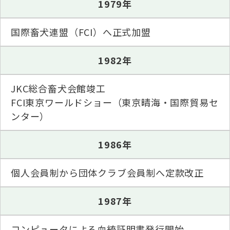
1979年
ジャパンケネルクラブチャンネルYouTube
遺伝子疾患について考えよう
自主研修会／日程
国際畜犬連盟（FCI）へ正式加盟
オビディエンス競技会
ガゼットのご案内
1982年
「動物の愛護及び管理に関する法律」
IGP
JKC総合畜犬会館竣工
犬種別犬籍登録頭数
FCI東京ワールドショー（東京晴海・国際貿易セ
股関節形成不全症(HD)と肘関節異形成症(ED)について
ンター）
BH
長寿犬表彰について
1986年
人工授精について
ドッグダンス
災害救助犬の育成
個人会員制から団体クラブ会員制へ定款改正
子犬を繁殖した方へ 〜 子犬の正式な名前のつけ方
1987年
トリミング競技会
ジャックブログ
血統証明書・よくあるご質問
コンピュータによる血統証明書発行開始