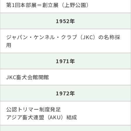
子犬の申請について
第1回本部展＝創立展（上野公園）
トリマー
チャンピオンについて(ドッグショー・競技会)
ジュニアハンドラーとは
JKCの歴史
1952年
DNA登録
ハンドラー
自由研究<犬について詳しく知ろう！>
ロイヤルカナンアワードについて
ジャパン・ケンネル・クラブ（JKC）の名称採
ディスクロージャー（情報公開）
用
チャンピオンタイトル
訓練士
ジャックお面を作ってあそぼう♪
JKCブリーディングアワード
1971年
有識者会議の提言について
繁殖についての基礎知識
JKC畜犬会館開館
スチュワード
訓練競技会
入会のご案内
1972年
正しいブリーディングと守るべき心得
審査員
アジリティー競技会
公認トリマー制度発足
3分でわかるジャパンケネルクラブ
アジア畜犬連盟（AKU）結成
ティーカッププードル、豆柴について
アニマル衛生士
フライボール競技会