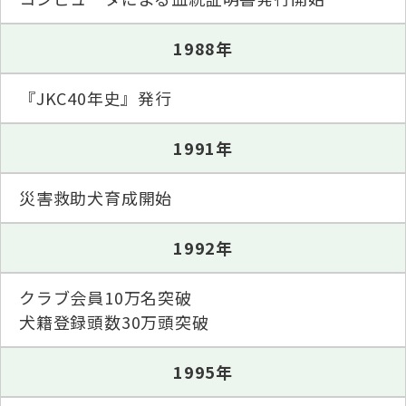
ハンドリング競技会
1988年
Obtaining the JKC Certified Export Pedigree
『JKC40年史』発行
ジュニアハンドラー
1991年
過去の大会結果
災害救助犬育成開始
犬の絵コンクールについて
1992年
クラブ会員10万名突破
愛犬とのふれあい写真コンテストについて
犬籍登録頭数30万頭突破
1995年
愛犬とのふれあいの俳句について