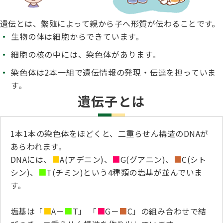
子犬の申請について
トリマー
チャンピオンについて(ドッグショー・競技会)
遺伝とは、繁殖によって親から子へ形質が伝わることです。
ジュニアハンドラーとは
JKCの歴史
生物の体は細胞からできています。
DNA登録
ハンドラー
細胞の核の中には、染色体があります。
自由研究<犬について詳しく知ろう！>
ロイヤルカナンアワードについて
ディスクロージャー（情報公開）
染色体は2本一組で遺伝情報の発現・伝達を担っていま
す。
チャンピオンタイトル
訓練士
ジャックお面を作ってあそぼう♪
遺伝子とは
JKCブリーディングアワード
有識者会議の提言について
繁殖についての基礎知識
スチュワード
1本1本の染色体をほどくと、二重らせん構造のDNAが
訓練競技会
あらわれます。
入会のご案内
DNAには、
■
A(アデニン)、
■
G(グアニン)、
■
C(シト
正しいブリーディングと守るべき心得
シン)、
■
T(チミン)という4種類の塩基が並んでいま
審査員
アジリティー競技会
す。
3分でわかるジャパンケネルクラブ
ティーカッププードル、豆柴について
塩基は「
■
A－
■
T」 「
■
G－
■
C」の組み合わせで結
アニマル衛生士
フライボール競技会