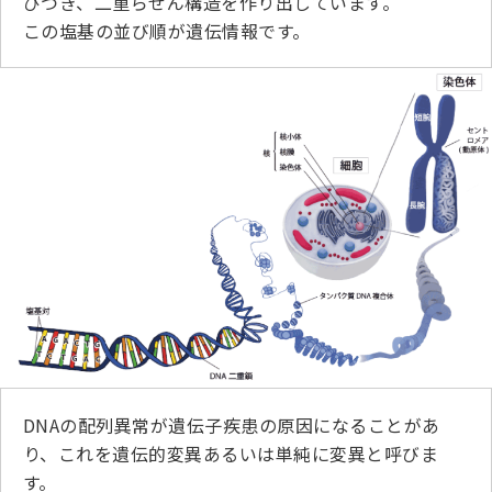
びつき、二重らせん構造を作り出しています。
ジャパンケネルクラブチャンネルYouTube
この塩基の並び順が遺伝情報です。
遺伝子疾患について考えよう
自主研修会／日程
オビディエンス競技会
ガゼットのご案内
「動物の愛護及び管理に関する法律」
IGP
犬種別犬籍登録頭数
股関節形成不全症(HD)と肘関節異形成症(ED)について
BH
長寿犬表彰について
人工授精について
ドッグダンス
災害救助犬の育成
子犬を繁殖した方へ 〜 子犬の正式な名前のつけ方
DNAの配列異常が遺伝子疾患の原因になることがあ
トリミング競技会
ジャックブログ
り、これを遺伝的変異あるいは単純に変異と呼びま
す。
血統証明書・よくあるご質問