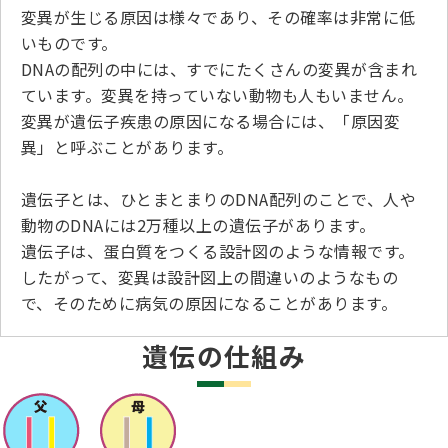
変異が生じる原因は様々であり、その確率は非常に低
ハンドリング競技会
いものです。
DNAの配列の中には、すでにたくさんの変異が含まれ
Obtaining the JKC Certified Export Pedigree
ています。変異を持っていない動物も人もいません。
ジュニアハンドラー
変異が遺伝子疾患の原因になる場合には、「原因変
異」と呼ぶことがあります。
過去の大会結果
遺伝子とは、ひとまとまりのDNA配列のことで、人や
動物のDNAには2万種以上の遺伝子があります。
遺伝子は、蛋白質をつくる設計図のような情報です。
犬の絵コンクールについて
したがって、変異は設計図上の間違いのようなもの
で、そのために病気の原因になることがあります。
愛犬とのふれあい写真コンテストについて
遺伝の仕組み
愛犬とのふれあいの俳句について