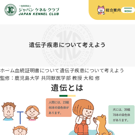
総合案内
MENU
ホーム
JKCの活動内容
JKCの活動内容
血統証明書について
遺伝子疾患について考えよう
血統証明書について
イベント
事業内容
イベント
犬の知識
血統証明書の見かた
ホーム
血統証明書について
遺伝子疾患について考えよう
JKC公認資格
ドッグショー 競技会スケジュール
犬種紹介
監修：鹿児島大学 共同獣医学部 教授 大和 修
JKC公認資格
組織概要
刊行物
遺伝とは
お知らせ
会員向け情報
血統証明書・各種申請
「資格更新料の自動引落」のご利用について
刊行物のご案内
ドッグショー
新登録犬種のご紹介
定款
ダウンロード
FAQ
血統証明書・所有者名義変更
愛犬飼育管理士
犬の健康管理手帳について
FCIインターナショナルドッグショー開催のご案内
キーワードラリー2025
沿革