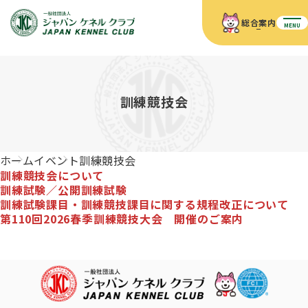
総合案内
MENU
ホーム
JKCの活動内容
JKCの活動内容
血統証明書について
訓練競技会
血統証明書について
イベント
事業内容
イベント
犬の知識
血統証明書の見かた
ホーム
イベント
訓練競技会
JKC公認資格
ドッグショー 競技会スケジュール
訓練競技会について
犬種紹介
JKC公認資格
組織概要
刊行物
訓練試験／公開訓練試験
訓練試験課目・訓練競技課目に関する規程改正について
お知らせ
会員向け情報
血統証明書・各種申請
「資格更新料の自動引落」のご利用について
第110回2026春季訓練競技大会 開催のご案内
刊行物のご案内
ドッグショー
新登録犬種のご紹介
定款
ダウンロード
FAQ
血統証明書・所有者名義変更
愛犬飼育管理士
犬の健康管理手帳について
FCIインターナショナルドッグショー開催のご案内
キーワードラリー2025
沿革