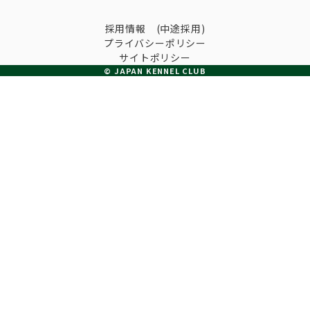
子犬の申請について
トリマー
採用情報 (中途採用)
チャンピオンについて(ドッグショー・競技会)
ジュニアハンドラーとは
JKCの歴史
プライバシーポリシー
サイトポリシー
DNA登録
© JAPAN KENNEL CLUB
ハンドラー
自由研究<犬について詳しく知ろう！>
ロイヤルカナンアワードについて
ディスクロージャー（情報公開）
チャンピオンタイトル
訓練士
ジャックお面を作ってあそぼう♪
JKCブリーディングアワード
有識者会議の提言について
繁殖についての基礎知識
スチュワード
訓練競技会
入会のご案内
正しいブリーディングと守るべき心得
審査員
アジリティー競技会
3分でわかるジャパンケネルクラブ
ティーカッププードル、豆柴について
アニマル衛生士
フライボール競技会