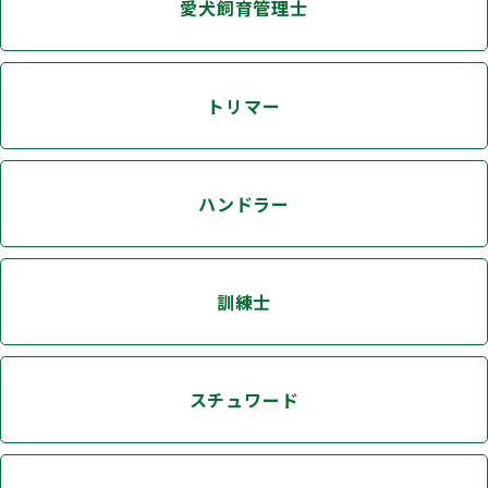
愛犬飼育管理士
ハンドリング競技会
Obtaining the JKC Certified Export Pedigree
トリマー
ジュニアハンドラー
ハンドラー
過去の大会結果
犬の絵コンクールについて
訓練士
愛犬とのふれあい写真コンテストについて
スチュワード
愛犬とのふれあいの俳句について