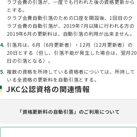
ラブ会費の引落が、一度でも行われた後の資格更新から
ジャパンケネルクラブチャンネルYouTube
とする。
遺伝子疾患について考えよう
クラブ会費自動引落のための口座を開設後、1回目のク
自主研修会／日程
オビディエンス競技会
ラブ会費の自動引落が、2019年7月以降に行われる方の
ガゼットのご案内
2019年6月の更新料は、自動引落の利用が出来ません。
「動物の愛護及び管理に関する法律」
引落月は、6月（6月更新者）・12月（12月更新者）の
IGP
犬種別犬籍登録頭数
20日とする（但し、引落不能が発生した場合は、翌月20
日の引落となる）。
股関節形成不全症(HD)と肘関節異形成症(ED)について
複数の資格を所持している資格者については、所持して
BH
長寿犬表彰について
いる全資格の更新料を自動引落とする。
人工授精について
JKC公認資格の関連情報
ドッグダンス
災害救助犬の育成
子犬を繁殖した方へ 〜 子犬の正式な名前のつけ方
「資格更新料の自動引落」のご利用について
トリミング競技会
ジャックブログ
血統証明書・よくあるご質問