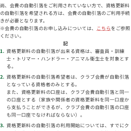
子犬の申請について
尚、会費の自動引落をご利用されていない方で、資格更新料
トリマー
チャンピオンについて(ドッグショー・競技会)
の自動引落を希望される方は、会費の自動引落のご利用手続
ジュニアハンドラーとは
JKCの歴史
きが必要となります。
DNA登録
※会費の自動引落のお申し込みについては、
こちら
をご参照
ハンドラー
自由研究<犬について詳しく知ろう！>
ください。
ロイヤルカナンアワードについて
ディスクロージャー（情報公開）
記
チャンピオンタイトル
資格更新料の自動引落が出来る資格は、審査員・訓練
訓練士
ジャックお面を作ってあそぼう♪
士・トリマー・ハンドラー・アニマル衛生士を対象とす
JKCブリーディングアワード
有識者会議の提言について
る。
繁殖についての基礎知識
資格更新料の自動引落希望者は、クラブ会費が自動引落
スチュワード
訓練競技会
となっている資格者のみとする。
入会のご案内
また、資格更新料の口座は、クラブ会費自動引落と同一
正しいブリーディングと守るべき心得
の口座とする（家族や関係者の資格更新料を同一口座か
審査員
アジリティー競技会
ら支払うことができるが、クラブ会費の自動引落の口座
3分でわかるジャパンケネルクラブ
も同一口座でなければならない）。
ティーカッププードル、豆柴について
アニマル衛生士
資格更新料の自動引落の利用開始については、すでにク
フライボール競技会