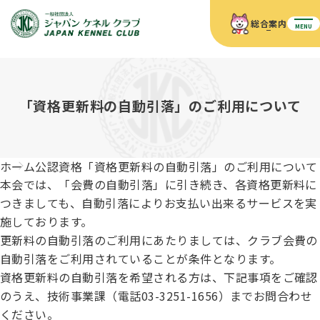
総合案内
MENU
ホーム
JKCの活動内容
JKCの活動内容
血統証明書について
「資格更新料の自動引落」のご利用について
血統証明書について
イベント
事業内容
イベント
犬の知識
血統証明書の見かた
ホーム
公認資格
「資格更新料の自動引落」のご利用について
JKC公認資格
ドッグショー 競技会スケジュール
犬種紹介
本会では、「会費の自動引落」に引き続き、各資格更新料に
JKC公認資格
組織概要
刊行物
つきましても、自動引落によりお支払い出来るサービスを実
お知らせ
会員向け情報
血統証明書・各種申請
施しております。
「資格更新料の自動引落」のご利用について
刊行物のご案内
ドッグショー
新登録犬種のご紹介
更新料の自動引落のご利用にあたりましては、クラブ会費の
定款
ダウンロード
FAQ
自動引落をご利用されていることが条件となります。
血統証明書・所有者名義変更
資格更新料の自動引落を希望される方は、下記事項をご確認
愛犬飼育管理士
犬の健康管理手帳について
FCIインターナショナルドッグショー開催のご案内
のうえ、技術事業課（電話03-3251-1656）までお問合わせ
キーワードラリー2025
沿革
ください。