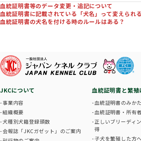
子犬を
血統証明書等のデータ変更・追記について
長寿犬表彰について
人工授精について
ドッグダンス
災害救
トリミ
方
血統証明書に記載されている「犬名」って変えられ
血統証明書の犬名を付ける時のルールはある？
Obtaining the JKC Certified Export Pedigree
ジュニアハンドラー
過去の
愛犬とのふれあい写真コンテストについて
愛犬と
JKCについて
血統証明書と繁殖
事業内容
血統証明書のみか
組織概要
血統証明書・所有
犬種別犬籍登録頭数
正しいブリーディ
得
会報誌「JKCガゼット」のご案内
子犬を繁殖した方へ
刊行物のご案内