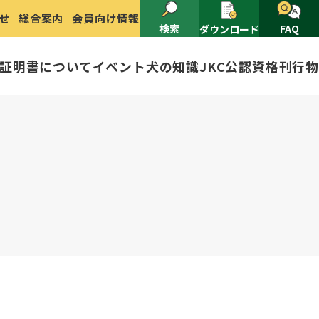
せ
総合案内
会員向け情報
検索
FAQ
ダウンロード
証明書について
イベント
犬の知識
JKC公認資格
刊行物
2025
ナショナルドッグショー開催のご案
有者名義変更
ャー（情報公開）
イトル
ングアワード
ャパンケネルクラブ
ードル、豆柴について
技会
程
(HD)と肘関節異形成症(ED)に
頭数