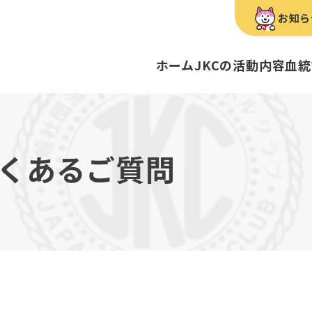
お知ら
ホーム
JKCの活動内容
血統
犬種のご紹介
康管理手帳について
キーワードラリー
FCIインター
要
明書・各種申請
ショー
育管理士
定款
血統証明書・所
トリマー
内
くあるご質問
歴史
録
ルカナンアワードについて
ディスクロージ
チャンピオンタ
JKCブリーディ
スチュワード
クお面を作ってあそぼう♪
ご案内
ブリーディングと守るべき心得
ティー競技会
ル衛生士
3分でわかるジ
ティーカッププ
フライボール競
自主研修会／日
股関節形成不全症
トのご案内
の愛護及び管理に関する法律」
犬種別犬籍登録
BH
ついて