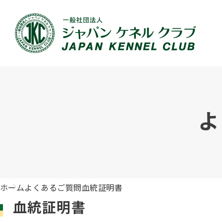
JKCの活動内容
血統証明書について
イベント
JKC公認資格
犬種紹介
刊行物のご案内
新登録
犬の健
事業内容
血統証明書の見かた
ドッグショー 競技会スケジュール
「資格更新料の自動引落」のご利用について
組織概
血統証
ドッグ
愛犬飼
よ
ジュニアハンドラーとは
沿革
子犬の申請について
チャンピオンについて(ドッグショー・競技会)
ハンドラー
JKCの
DNA登
ロイヤ
訓練士
自由研究<犬について詳しく知ろう！>
ジャッ
有識者会議の提言について
繁殖についての基礎知識
訓練競技会
審査員
入会の
正しい
アジリ
アニマ
ホーム
よくあるご質問
血統証明書
ジャパンケネルクラブチャンネルYouTube
遺伝子疾患について考えよう
オビディエンス競技会
ガゼッ
「動物
IGP
血統証明書