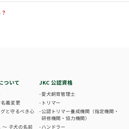
繁殖した方へ 〜 子犬の正式な名前のつけ
助犬の育成
ング競技会
ジャックブログ
血統証明書・よ
ハンドリング競
る？
大会結果
犬の絵コンクー
のふれあいの俳句について
について
JKC 公認資格
た
愛犬飼育管理士
者名義変更
トリマー
ングと守るべき心
公認トリマー養成機関（指定機関・
研修機関・協力機関）
 〜 子犬の名前
ハンドラー