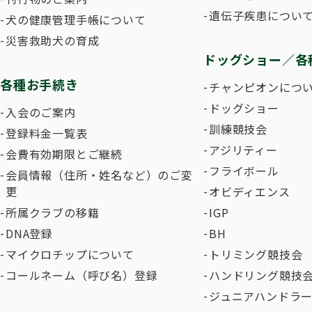
遺伝子疾患につい
犬の健康管理手帳について
災害救助犬の育成
ドッグショー／各
各種お手続き
チャンピオンにつ
ドッグショー
入会のご案内
訓練競技会
登録料金一覧表
アジリティー
会費有効期限とご継続
フライボール
会員情報（住所・姓名など）のご変
更
オビディエンス
所属クラブの移籍
IGP
DNA登録
BH
マイクロチップについて
トリミング競技会
コールネーム（呼び名）登録
ハンドリング競技
ジュニアハンドラ