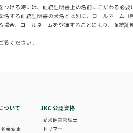
繁殖した方へ 〜 子犬の正式な名前のつけ
助犬の育成
ング競技会
ジャックブログ
血統証明書・よ
ハンドリング競
をつける時には、血統証明書上の名前にこだわる必要
命名する血統証明書の犬名とは別に、コールネーム（
る場合、コールネームを登録することにより、血統証
大会結果
犬の絵コンクー
ご覧ください。
のふれあいの俳句について
について
JKC 公認資格
た
愛犬飼育管理士
者名義変更
トリマー