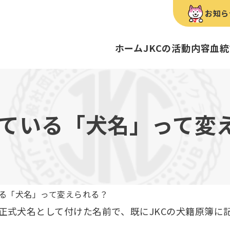
お知ら
ホーム
JKCの活動内容
血統
犬種のご紹介
康管理手帳について
キーワードラリー
FCIインター
要
明書・各種申請
ショー
育管理士
定款
血統証明書・所
トリマー
内
ている「犬名」って変
歴史
録
ルカナンアワードについて
ディスクロージ
チャンピオンタ
JKCブリーディ
スチュワード
クお面を作ってあそぼう♪
ご案内
ブリーディングと守るべき心得
ティー競技会
ル衛生士
3分でわかるジ
ティーカッププ
フライボール競
自主研修会／日
る「犬名」って変えられる？
股関節形成不全症
トのご案内
の愛護及び管理に関する法律」
犬種別犬籍登録
BH
正式犬名として付けた名前で、既にJKCの犬籍原簿に
ついて