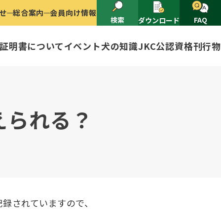
せ
総合案内
会員向け情報
検索
FAQ
ダウンロード
証明書について
イベント
犬の知識
JKC公認資格
刊行物
2025
ナショナルドッグショー開催のご案
有者名義変更
えられる？
ャー（情報公開）
イトル
ングアワード
ャパンケネルクラブ
ードル、豆柴について
技会
程
(HD)と肘関節異形成症(ED)に
頭数
記録されていますので、