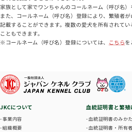
子犬を
長寿犬表彰について
人工授精について
ドッグダンス
災害救
トリミ
家族として家でワンちゃんのコールネーム（呼び名）
方
また、コールネーム（呼び名）登録により、繁殖者が
記載することができます。複数の愛犬を所有されてい
Obtaining the JKC Certified Export Pedigree
ジュニアハンドラー
過去の
こともできます。
※コールネーム（呼び名）登録については、
こちら
を
愛犬とのふれあい写真コンテストについて
愛犬と
JKCについて
血統証明書と繁殖
事業内容
血統証明書のみか
組織概要
血統証明書・所有