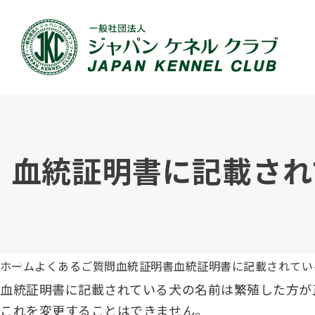
JKCの活動内容
血統証明書について
イベント
JKC公認資格
犬種紹介
刊行物のご案内
新登録
犬の健
事業内容
血統証明書の見かた
ドッグショー 競技会スケジュール
「資格更新料の自動引落」のご利用について
組織概
血統証
ドッグ
愛犬飼
血統証明書に記載され
ジュニアハンドラーとは
沿革
子犬の申請について
チャンピオンについて(ドッグショー・競技会)
ハンドラー
JKCの
DNA登
ロイヤ
訓練士
自由研究<犬について詳しく知ろう！>
ジャッ
有識者会議の提言について
繁殖についての基礎知識
訓練競技会
審査員
入会の
正しい
アジリ
アニマ
ホーム
よくあるご質問
血統証明書
血統証明書に記載されてい
ジャパンケネルクラブチャンネルYouTube
遺伝子疾患について考えよう
オビディエンス競技会
ガゼッ
「動物
IGP
血統証明書に記載されている犬の名前は繁殖した方が
これを変更することはできません。