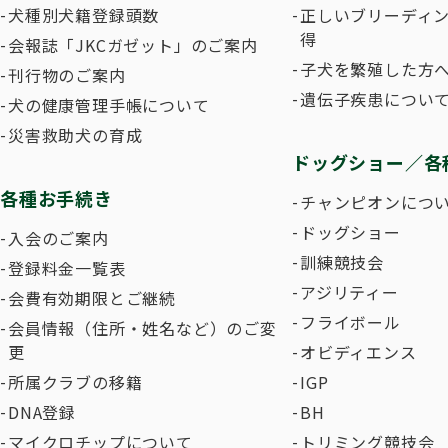
犬種別犬籍登録頭数
正しいブリーディ
得
会報誌「JKCガゼット」のご案内
子犬を繁殖した方へ
刊行物のご案内
遺伝子疾患につい
犬の健康管理手帳について
災害救助犬の育成
ドッグショー／各
各種お手続き
チャンピオンにつ
ドッグショー
入会のご案内
訓練競技会
登録料金一覧表
アジリティー
会費有効期限とご継続
フライボール
会員情報（住所・姓名など）のご変
更
オビディエンス
所属クラブの移籍
IGP
DNA登録
BH
マイクロチップについて
トリミング競技会