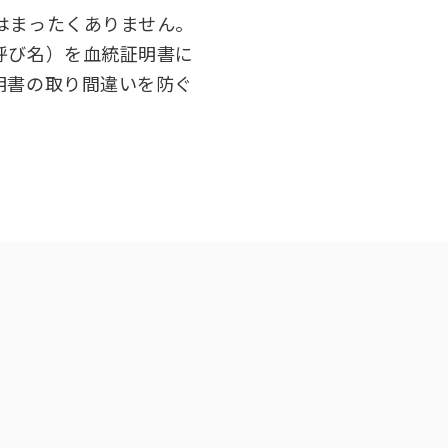
くあるご質問
技会
はまったくありません。
呼び名）を血統証明書に
明書の取り間違いを防ぐ
ルについて