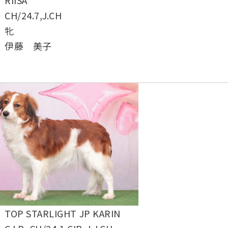
RIISA
CH/24.7,J.CH
牝
伊藤 美子
TOP STARLIGHT JP KARIN