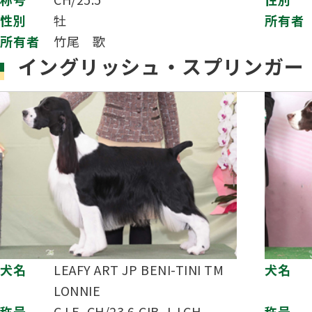
性別
牡
所有者
所有者
竹尾 歌
イングリッシュ・スプリンガー
犬名
LEAFY ART JP BENI-TINI TM
犬名
LONNIE
称号
C.I.E.,CH/23.6,CIB-J,J.CH
称号