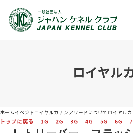
JKCの活動内容
血統証明書について
イベント
JKC公認資格
犬種紹介
刊行物のご案内
新登録
犬の健
事業内容
血統証明書の見かた
ドッグショー 競技会スケジュール
「資格更新料の自動引落」のご利用について
組織概
血統証
ドッグ
愛犬飼
ロイヤル
ジュニアハンドラーとは
沿革
子犬の申請について
チャンピオンについて(ドッグショー・競技会)
ハンドラー
JKCの
DNA登
ロイヤ
訓練士
自由研究<犬について詳しく知ろう！>
ジャッ
有識者会議の提言について
繁殖についての基礎知識
訓練競技会
審査員
入会の
正しい
アジリ
アニマ
ホーム
イベント
ロイヤルカナンアワードについて
ロイヤルカ
ジャパンケネルクラブチャンネルYouTube
遺伝子疾患について考えよう
オビディエンス競技会
ガゼッ
「動物
IGP
トップに戻る
1G
2G
3G
4G
5G
6G
レトリーバー、フラッ