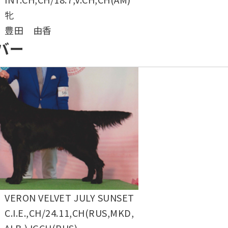
牝
豊田 由香
バー
VERON VELVET JULY SUNSET
C.I.E.,CH/24.11,CH(RUS,MKD,
ALB,)JGCH(RUS)