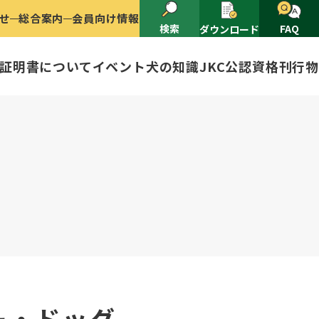
せ
総合案内
会員向け情報
検索
FAQ
ダウンロード
証明書について
イベント
犬の知識
JKC公認資格
刊行物
2025
ナショナルドッグショー開催のご案
有者名義変更
ャー（情報公開）
イトル
ングアワード
ャパンケネルクラブ
ードル、豆柴について
技会
程
(HD)と肘関節異形成症(ED)に
頭数
ー・ドッグ