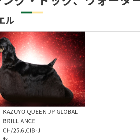
繁殖した方へ 〜 子犬の正式な名前のつけ
助犬の育成
ング競技会
ジャックブログ
血統証明書・よ
ハンドリング競
エル
大会結果
犬の絵コンクー
のふれあいの俳句について
KAZUYO QUEEN JP GLOBAL
BRILLIANCE
CH/25.6,CIB-J
牝