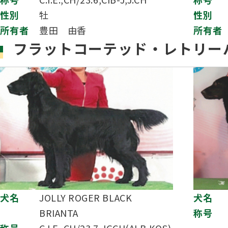
性別
牡
性別
所有者
豊田 由香
所有者
フラットコーテッド・レトリー
犬名
JOLLY ROGER BLACK
犬名
BRIANTA
称号
称号
C.I.E.,CH/23.7,JGCH(ALB,KOS)