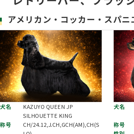
子犬を
長寿犬表彰について
人工授精について
ドッグダンス
災害救
トリミ
方
アメリカン・コッカー・スパニ
Obtaining the JKC Certified Export Pedigree
ジュニアハンドラー
過去の
愛犬とのふれあい写真コンテストについて
愛犬と
犬名
KAZUYO QUEEN JP
犬名
SILHOUETTE KING
称号
CH/24.12,J.CH,GCH(AM),CH(S
称号
LO)
性別