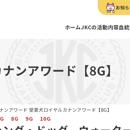
お知ら
ホーム
JKCの活動内容
血統
犬種のご紹介
康管理手帳について
キーワードラリー
FCIインター
要
明書・各種申請
ショー
育管理士
定款
血統証明書・所
トリマー
内
カナンアワード【8G】
歴史
録
ルカナンアワードについて
ディスクロージ
チャンピオンタ
JKCブリーディ
スチュワード
クお面を作ってあそぼう♪
ご案内
ブリーディングと守るべき心得
ティー競技会
ル衛生士
3分でわかるジ
ティーカッププ
フライボール競
自主研修会／日
ナンアワード 受賞犬
ロイヤルカナンアワード【8G】
股関節形成不全症
トのご案内
の愛護及び管理に関する法律」
犬種別犬籍登録
BH
7G
8G
9G
10G
ついて
シング・ドッグ、ウォータ