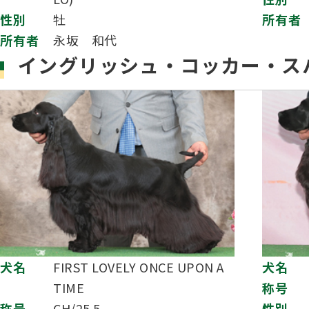
性別
牡
所有者
所有者
永坂 和代
イングリッシュ・コッカー・ス
犬名
FIRST LOVELY ONCE UPON A
犬名
TIME
称号
称号
CH/25.5
性別