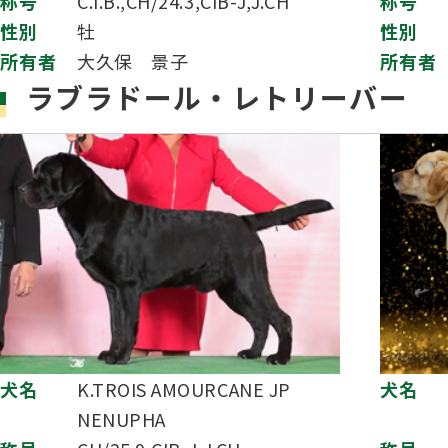
称号
C.I.B.,CH/24.3,CIB-J,J.CH
称号
性別
牡
性別
所有者
大久保 景子
所有者
ラブラドール・レトリーバー
犬名
K.TROIS AMOURCANE JP
犬名
NENUPHA