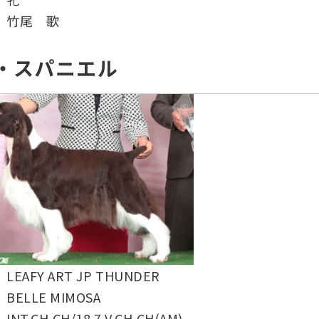
竹尾 歌
・スパニエル
LEAFY ART JP THUNDER
BELLE MIMOSA
INT.CH,CH/18.7,V.CH,CH(AM)