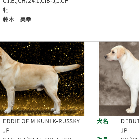
C.I.B.,CH/24.1,CIB-J,J.CH
牝
藤木 美幸
EDDIE OF MIKUNI K-RUSSKY
犬名
DEBUT
JP
JP