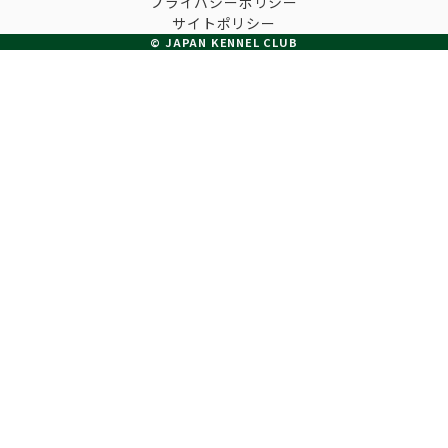
プライバシーポリシー
子犬の申請について
サイトポリシー
トリマー
チャンピオンについて(ドッグショー・競技会)
© JAPAN KENNEL CLUB
ジュニアハンドラーとは
JKCの歴史
DNA登録
ハンドラー
自由研究<犬について詳しく知ろう！>
ロイヤルカナンアワードについて
ディスクロージャー（情報公開）
チャンピオンタイトル
訓練士
ジャックお面を作ってあそぼう♪
JKCブリーディングアワード
有識者会議の提言について
繁殖についての基礎知識
スチュワード
訓練競技会
入会のご案内
正しいブリーディングと守るべき心得
審査員
アジリティー競技会
3分でわかるジャパンケネルクラブ
ティーカッププードル、豆柴について
アニマル衛生士
フライボール競技会