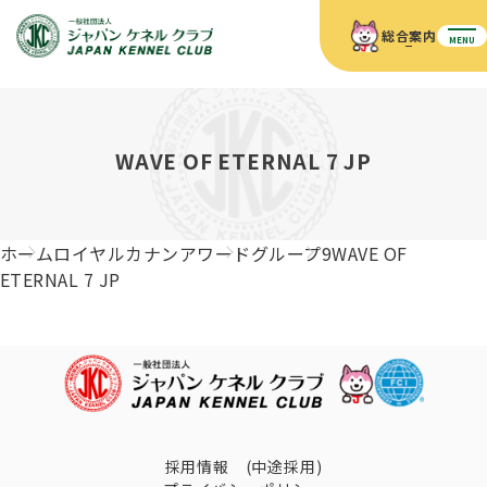
総合案内
MENU
ホーム
JKCの活動内容
JKCの活動内容
血統証明書について
WAVE OF ETERNAL 7 JP
血統証明書について
イベント
事業内容
イベント
犬の知識
血統証明書の見かた
ホーム
ロイヤルカナンアワード
グループ9
WAVE OF
JKC公認資格
ドッグショー 競技会スケジュール
犬種紹介
ETERNAL 7 JP
JKC公認資格
組織概要
刊行物
お知らせ
会員向け情報
血統証明書・各種申請
「資格更新料の自動引落」のご利用について
刊行物のご案内
ドッグショー
新登録犬種のご紹介
定款
ダウンロード
FAQ
血統証明書・所有者名義変更
愛犬飼育管理士
犬の健康管理手帳について
FCIインターナショナルドッグショー開催のご案内
キーワードラリー2025
沿革
採用情報 (中途採用)