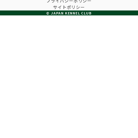
プライバシーポリシー
子犬の申請について
サイトポリシー
トリマー
チャンピオンについて(ドッグショー・競技会)
© JAPAN KENNEL CLUB
ジュニアハンドラーとは
JKCの歴史
DNA登録
ハンドラー
自由研究<犬について詳しく知ろう！>
ロイヤルカナンアワードについて
ディスクロージャー（情報公開）
チャンピオンタイトル
訓練士
ジャックお面を作ってあそぼう♪
JKCブリーディングアワード
有識者会議の提言について
繁殖についての基礎知識
スチュワード
訓練競技会
入会のご案内
正しいブリーディングと守るべき心得
審査員
アジリティー競技会
3分でわかるジャパンケネルクラブ
ティーカッププードル、豆柴について
アニマル衛生士
フライボール競技会