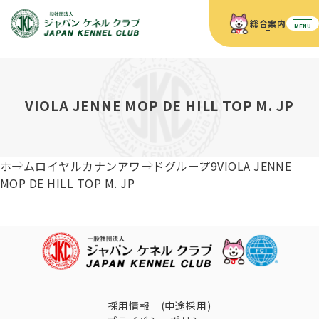
総合案内
MENU
ホーム
JKCの活動内容
JKCの活動内容
血統証明書について
VIOLA JENNE MOP DE HILL TOP M. JP
血統証明書について
イベント
事業内容
イベント
犬の知識
血統証明書の見かた
ホーム
ロイヤルカナンアワード
グループ9
VIOLA JENNE
JKC公認資格
ドッグショー 競技会スケジュール
犬種紹介
MOP DE HILL TOP M. JP
JKC公認資格
組織概要
刊行物
お知らせ
会員向け情報
血統証明書・各種申請
「資格更新料の自動引落」のご利用について
刊行物のご案内
ドッグショー
新登録犬種のご紹介
定款
ダウンロード
FAQ
血統証明書・所有者名義変更
愛犬飼育管理士
犬の健康管理手帳について
FCIインターナショナルドッグショー開催のご案内
キーワードラリー2025
沿革
採用情報 (中途採用)