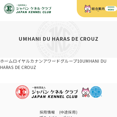
総合案内
MENU
ホーム
JKCの活動内容
JKCの活動内容
血統証明書について
UMHANI DU HARAS DE CROUZ
血統証明書について
イベント
事業内容
イベント
犬の知識
血統証明書の見かた
ホーム
ロイヤルカナンアワード
グループ10
UMHANI DU
JKC公認資格
ドッグショー 競技会スケジュール
犬種紹介
HARAS DE CROUZ
JKC公認資格
組織概要
刊行物
お知らせ
会員向け情報
血統証明書・各種申請
「資格更新料の自動引落」のご利用について
刊行物のご案内
ドッグショー
新登録犬種のご紹介
定款
ダウンロード
FAQ
血統証明書・所有者名義変更
愛犬飼育管理士
犬の健康管理手帳について
FCIインターナショナルドッグショー開催のご案内
キーワードラリー2025
沿革
採用情報 (中途採用)