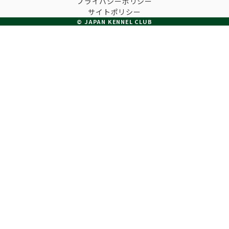
プライバシーポリシー
子犬の申請について
サイトポリシー
トリマー
チャンピオンについて(ドッグショー・競技会)
© JAPAN KENNEL CLUB
ジュニアハンドラーとは
JKCの歴史
DNA登録
ハンドラー
自由研究<犬について詳しく知ろう！>
ロイヤルカナンアワードについて
ディスクロージャー（情報公開）
チャンピオンタイトル
訓練士
ジャックお面を作ってあそぼう♪
JKCブリーディングアワード
有識者会議の提言について
繁殖についての基礎知識
スチュワード
訓練競技会
入会のご案内
正しいブリーディングと守るべき心得
審査員
アジリティー競技会
3分でわかるジャパンケネルクラブ
ティーカッププードル、豆柴について
アニマル衛生士
フライボール競技会