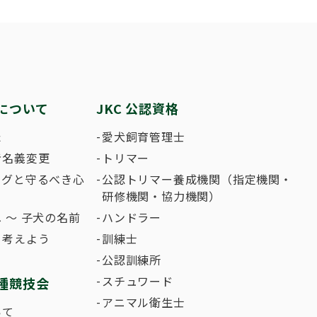
繁殖した方へ 〜 子犬の正式な名前のつけ
助犬の育成
ング競技会
ジャックブログ
血統証明書・よ
ハンドリング競
大会結果
犬の絵コンクー
について
JKC 公認資格
のふれあいの俳句について
た
愛犬飼育管理士
者名義変更
トリマー
ングと守るべき心
公認トリマー養成機関（指定機関・
研修機関・協力機関）
 〜 子犬の名前
ハンドラー
て考えよう
訓練士
公認訓練所
スチュワード
種競技会
アニマル衛生士
いて