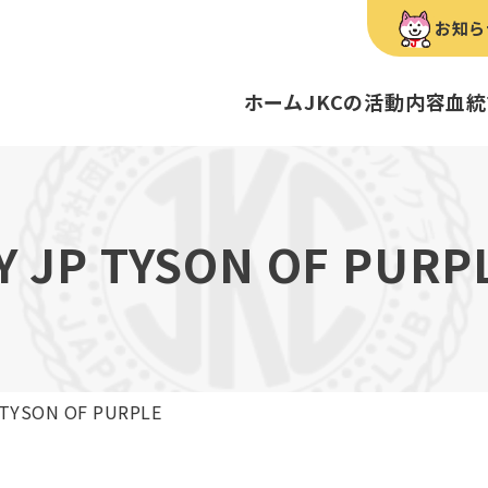
お知ら
ホーム
JKCの活動内容
血統
犬種のご紹介
康管理手帳について
キーワードラリー
FCIインター
要
明書・各種申請
ショー
育管理士
定款
血統証明書・所
トリマー
内
Y JP TYSON OF PURP
歴史
録
ルカナンアワードについて
ディスクロージ
チャンピオンタ
JKCブリーディ
スチュワード
クお面を作ってあそぼう♪
ご案内
ブリーディングと守るべき心得
ティー競技会
ル衛生士
3分でわかるジ
ティーカッププ
フライボール競
自主研修会／日
 TYSON OF PURPLE
股関節形成不全症
トのご案内
の愛護及び管理に関する法律」
犬種別犬籍登録
BH
ついて