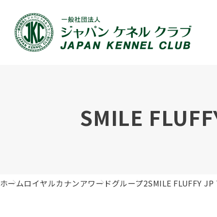
JKCの活動内容
血統証明書について
イベント
JKC公認資格
犬種紹介
刊行物のご案内
新登録
犬の健
事業内容
血統証明書の見かた
ドッグショー 競技会スケジュール
「資格更新料の自動引落」のご利用について
組織概
血統証
ドッグ
愛犬飼
SMILE FLUFF
ジュニアハンドラーとは
沿革
子犬の申請について
チャンピオンについて(ドッグショー・競技会)
ハンドラー
JKCの
DNA登
ロイヤ
訓練士
自由研究<犬について詳しく知ろう！>
ジャッ
有識者会議の提言について
繁殖についての基礎知識
訓練競技会
審査員
入会の
正しい
アジリ
アニマ
ホーム
ロイヤルカナンアワード
グループ2
SMILE FLUFFY JP
ジャパンケネルクラブチャンネルYouTube
遺伝子疾患について考えよう
オビディエンス競技会
ガゼッ
「動物
IGP