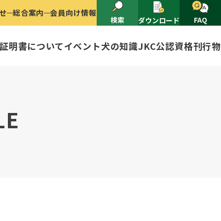
せ
総合案内
会員向け情報
検索
FAQ
ダウンロード
証明書について
イベント
犬の知識
JKC公認資格
刊行物
2025
ナショナルドッグショー開催のご案
有者名義変更
LE
ャー（情報公開）
イトル
ングアワード
ャパンケネルクラブ
ードル、豆柴について
技会
程
(HD)と肘関節異形成症(ED)に
頭数