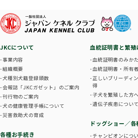
子犬を
長寿犬表彰について
人工授精について
ドッグダンス
災害救
トリミ
方
Obtaining the JKC Certified Export Pedigree
ジュニアハンドラー
過去の
JKCについて
血統証明書と繁殖
愛犬とのふれあい写真コンテストについて
愛犬と
事業内容
血統証明書のみか
組織概要
血統証明書・所有
犬種別犬籍登録頭数
正しいブリーディ
得
会報誌「JKCガゼット」のご案内
子犬を繁殖した方へ
刊行物のご案内
遺伝子疾患につい
犬の健康管理手帳について
災害救助犬の育成
ドッグショー／各
各種お手続き
チャンピオンにつ