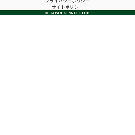
プライバシーポリシー
子犬の申請について
サイトポリシー
トリマー
チャンピオンについて(ドッグショー・競技会)
© JAPAN KENNEL CLUB
ジュニアハンドラーとは
JKCの歴史
DNA登録
ハンドラー
自由研究<犬について詳しく知ろう！>
ロイヤルカナンアワードについて
ディスクロージャー（情報公開）
チャンピオンタイトル
訓練士
ジャックお面を作ってあそぼう♪
JKCブリーディングアワード
有識者会議の提言について
繁殖についての基礎知識
スチュワード
訓練競技会
入会のご案内
正しいブリーディングと守るべき心得
審査員
アジリティー競技会
3分でわかるジャパンケネルクラブ
ティーカッププードル、豆柴について
アニマル衛生士
フライボール競技会