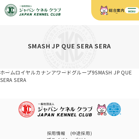
総合案内
MENU
ホーム
JKCの活動内容
JKCの活動内容
血統証明書について
SMASH JP QUE SERA SERA
血統証明書について
イベント
事業内容
イベント
犬の知識
血統証明書の見かた
ホーム
ロイヤルカナンアワード
グループ9
SMASH JP QUE
JKC公認資格
ドッグショー 競技会スケジュール
犬種紹介
SERA SERA
JKC公認資格
組織概要
刊行物
お知らせ
会員向け情報
血統証明書・各種申請
「資格更新料の自動引落」のご利用について
刊行物のご案内
ドッグショー
新登録犬種のご紹介
定款
ダウンロード
FAQ
血統証明書・所有者名義変更
愛犬飼育管理士
犬の健康管理手帳について
FCIインターナショナルドッグショー開催のご案内
キーワードラリー2025
沿革
採用情報 (中途採用)