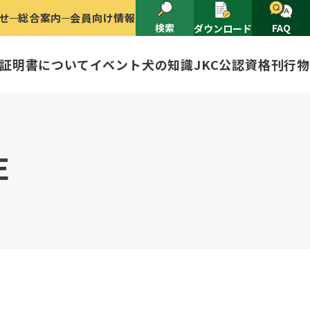
せ
総合案内
会員向け情報
検索
FAQ
ダウンロード
証明書について
イベント
犬の知識
JKC公認資格
刊行物
2025
ナショナルドッグショー開催のご案
有者名義変更
E
ャー（情報公開）
イトル
ングアワード
ャパンケネルクラブ
ードル、豆柴について
技会
程
(HD)と肘関節異形成症(ED)に
頭数