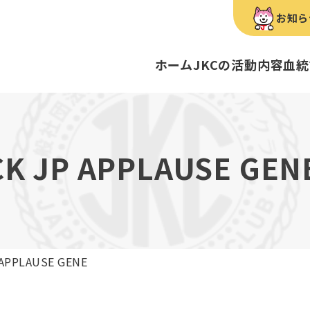
お知ら
ホーム
JKCの活動内容
血統
犬種のご紹介
康管理手帳について
キーワードラリー
FCIインター
要
明書・各種申請
ショー
育管理士
定款
血統証明書・所
トリマー
内
CK JP APPLAUSE GEN
歴史
録
ルカナンアワードについて
ディスクロージ
チャンピオンタ
JKCブリーディ
スチュワード
クお面を作ってあそぼう♪
ご案内
ブリーディングと守るべき心得
ティー競技会
ル衛生士
3分でわかるジ
ティーカッププ
フライボール競
自主研修会／日
 APPLAUSE GENE
股関節形成不全症
トのご案内
の愛護及び管理に関する法律」
犬種別犬籍登録
BH
ついて