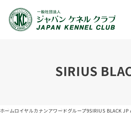
JKCの活動内容
血統証明書について
イベント
JKC公認資格
犬種紹介
刊行物のご案内
新登録
犬の健
事業内容
血統証明書の見かた
ドッグショー 競技会スケジュール
「資格更新料の自動引落」のご利用について
組織概
血統証
ドッグ
愛犬飼
SIRIUS BLA
ジュニアハンドラーとは
沿革
子犬の申請について
チャンピオンについて(ドッグショー・競技会)
ハンドラー
JKCの
DNA登
ロイヤ
訓練士
自由研究<犬について詳しく知ろう！>
ジャッ
有識者会議の提言について
繁殖についての基礎知識
訓練競技会
審査員
入会の
正しい
アジリ
アニマ
ホーム
ロイヤルカナンアワード
グループ9
SIRIUS BLACK JP
ジャパンケネルクラブチャンネルYouTube
遺伝子疾患について考えよう
オビディエンス競技会
ガゼッ
「動物
IGP