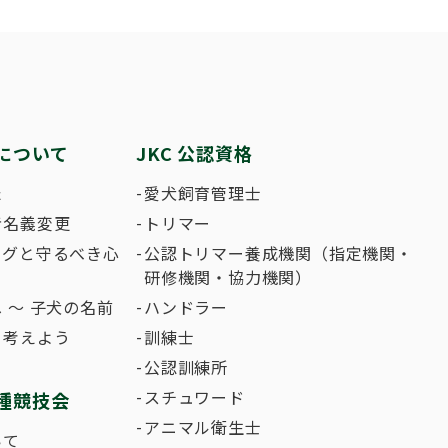
繁殖した方へ 〜 子犬の正式な名前のつけ
助犬の育成
ング競技会
ジャックブログ
血統証明書・よ
ハンドリング競
大会結果
犬の絵コンクー
について
JKC 公認資格
のふれあいの俳句について
た
愛犬飼育管理士
者名義変更
トリマー
ングと守るべき心
公認トリマー養成機関（指定機関・
研修機関・協力機関）
 〜 子犬の名前
ハンドラー
て考えよう
訓練士
公認訓練所
スチュワード
種競技会
アニマル衛生士
いて