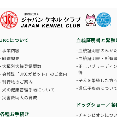
子犬を
長寿犬表彰について
人工授精について
ドッグダンス
災害救
トリミ
方
Obtaining the JKC Certified Export Pedigree
ジュニアハンドラー
過去の
JKCについて
血統証明書と繁殖
愛犬とのふれあい写真コンテストについて
愛犬と
事業内容
血統証明書のみか
組織概要
血統証明書・所有
犬種別犬籍登録頭数
正しいブリーディ
得
会報誌「JKCガゼット」のご案内
子犬を繁殖した方へ
刊行物のご案内
遺伝子疾患につい
犬の健康管理手帳について
災害救助犬の育成
ドッグショー／各
各種お手続き
チャンピオンにつ