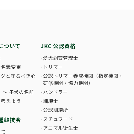
繁殖した方へ 〜 子犬の正式な名前のつけ
助犬の育成
ング競技会
ジャックブログ
血統証明書・よ
ハンドリング競
大会結果
犬の絵コンクー
について
JKC 公認資格
のふれあいの俳句について
た
愛犬飼育管理士
者名義変更
トリマー
ングと守るべき心
公認トリマー養成機関（指定機関・
研修機関・協力機関）
 〜 子犬の名前
ハンドラー
て考えよう
訓練士
公認訓練所
スチュワード
種競技会
アニマル衛生士
いて