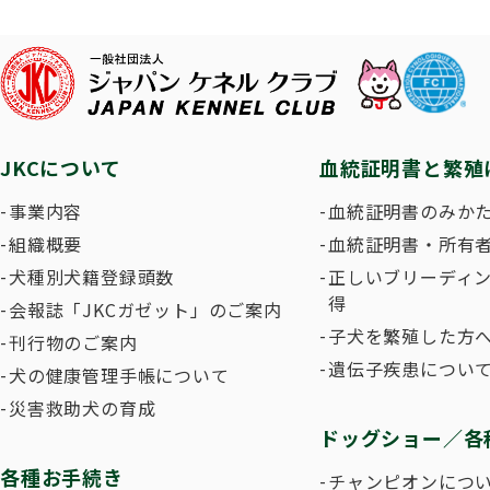
子犬を
長寿犬表彰について
人工授精について
ドッグダンス
災害救
トリミ
方
Obtaining the JKC Certified Export Pedigree
ジュニアハンドラー
過去の
JKCについて
血統証明書と繁殖
愛犬とのふれあい写真コンテストについて
愛犬と
事業内容
血統証明書のみか
組織概要
血統証明書・所有
犬種別犬籍登録頭数
正しいブリーディ
得
会報誌「JKCガゼット」のご案内
子犬を繁殖した方へ
刊行物のご案内
遺伝子疾患につい
犬の健康管理手帳について
災害救助犬の育成
ドッグショー／各
各種お手続き
チャンピオンにつ