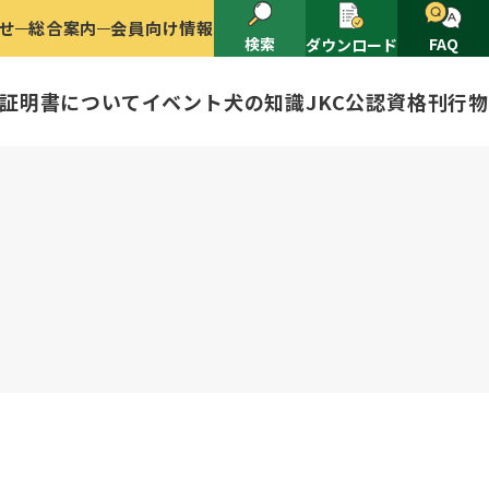
せ
総合案内
会員向け情報
検索
FAQ
ダウンロード
証明書について
イベント
犬の知識
JKC公認資格
刊行物
2025
ナショナルドッグショー開催のご案
有者名義変更
ャー（情報公開）
イトル
ングアワード
ャパンケネルクラブ
ードル、豆柴について
技会
程
(HD)と肘関節異形成症(ED)に
頭数