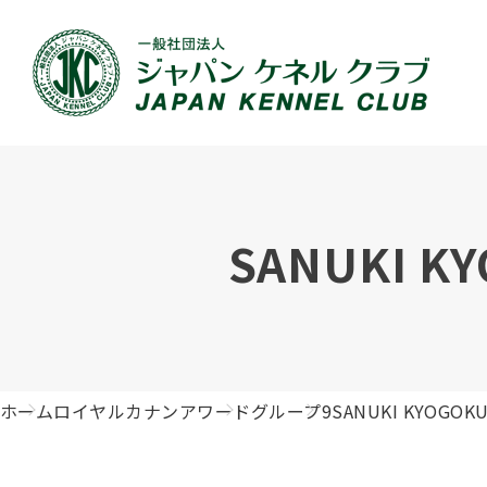
JKCの活動内容
血統証明書について
イベント
JKC公認資格
犬種紹介
刊行物のご案内
新登録
犬の健
事業内容
血統証明書の見かた
ドッグショー 競技会スケジュール
「資格更新料の自動引落」のご利用について
組織概
血統証
ドッグ
愛犬飼
SANUKI K
ジュニアハンドラーとは
沿革
子犬の申請について
チャンピオンについて(ドッグショー・競技会)
ハンドラー
JKCの
DNA登
ロイヤ
訓練士
自由研究<犬について詳しく知ろう！>
ジャッ
有識者会議の提言について
繁殖についての基礎知識
訓練競技会
審査員
入会の
正しい
アジリ
アニマ
ホーム
ロイヤルカナンアワード
グループ9
SANUKI KYOGOK
ジャパンケネルクラブチャンネルYouTube
遺伝子疾患について考えよう
オビディエンス競技会
ガゼッ
「動物
IGP