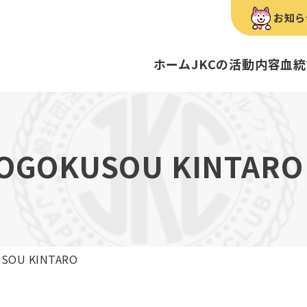
お知ら
ホーム
JKCの活動内容
血統
犬種のご紹介
康管理手帳について
キーワードラリー
FCIインター
要
明書・各種申請
ショー
育管理士
定款
血統証明書・所
トリマー
内
YOGOKUSOU KINTARO
歴史
録
ルカナンアワードについて
ディスクロージ
チャンピオンタ
JKCブリーディ
スチュワード
クお面を作ってあそぼう♪
ご案内
ブリーディングと守るべき心得
ティー競技会
ル衛生士
3分でわかるジ
ティーカッププ
フライボール競
自主研修会／日
USOU KINTARO
股関節形成不全症
トのご案内
の愛護及び管理に関する法律」
犬種別犬籍登録
BH
ついて