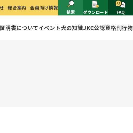
せ
総合案内
会員向け情報
検索
FAQ
ダウンロード
証明書について
イベント
犬の知識
JKC公認資格
刊行物
2025
ナショナルドッグショー開催のご案
有者名義変更
ャー（情報公開）
イトル
ングアワード
ャパンケネルクラブ
ードル、豆柴について
技会
程
(HD)と肘関節異形成症(ED)に
頭数