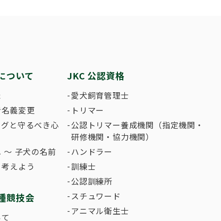
繁殖した方へ 〜 子犬の正式な名前のつけ
助犬の育成
ング競技会
ジャックブログ
血統証明書・よ
ハンドリング競
大会結果
犬の絵コンクー
について
JKC 公認資格
のふれあいの俳句について
た
愛犬飼育管理士
者名義変更
トリマー
ングと守るべき心
公認トリマー養成機関（指定機関・
研修機関・協力機関）
 〜 子犬の名前
ハンドラー
て考えよう
訓練士
公認訓練所
スチュワード
種競技会
アニマル衛生士
いて