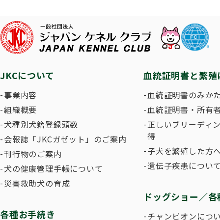
子犬を
長寿犬表彰について
人工授精について
ドッグダンス
災害救
トリミ
方
Obtaining the JKC Certified Export Pedigree
ジュニアハンドラー
過去の
JKCについて
血統証明書と繁殖
愛犬とのふれあい写真コンテストについて
愛犬と
事業内容
血統証明書のみか
組織概要
血統証明書・所有
犬種別犬籍登録頭数
正しいブリーディ
得
会報誌「JKCガゼット」のご案内
子犬を繁殖した方へ
刊行物のご案内
遺伝子疾患につい
犬の健康管理手帳について
災害救助犬の育成
ドッグショー／各
各種お手続き
チャンピオンにつ