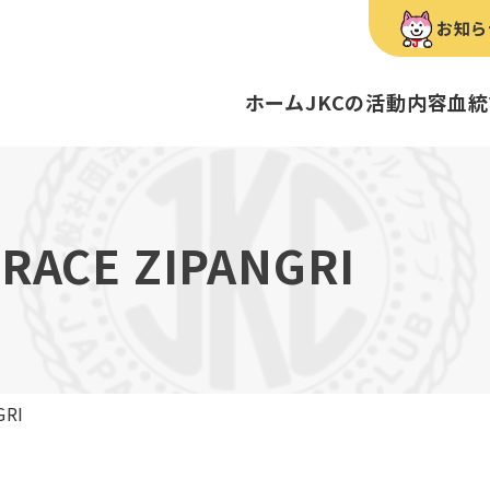
お知ら
ホーム
JKCの活動内容
血統
犬種のご紹介
康管理手帳について
キーワードラリー
FCIインター
要
明書・各種申請
ショー
育管理士
定款
血統証明書・所
トリマー
内
GRACE ZIPANGRI
歴史
録
ルカナンアワードについて
ディスクロージ
チャンピオンタ
JKCブリーディ
スチュワード
クお面を作ってあそぼう♪
ご案内
ブリーディングと守るべき心得
ティー競技会
ル衛生士
3分でわかるジ
ティーカッププ
フライボール競
自主研修会／日
GRI
股関節形成不全症
トのご案内
の愛護及び管理に関する法律」
犬種別犬籍登録
BH
ついて