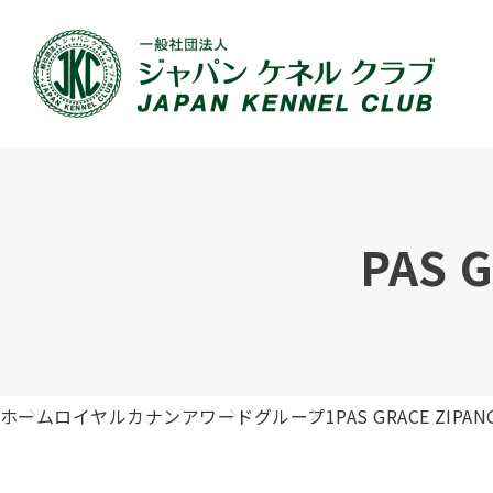
JKCの活動内容
血統証明書について
イベント
JKC公認資格
犬種紹介
刊行物のご案内
新登録
犬の健
事業内容
血統証明書の見かた
ドッグショー 競技会スケジュール
「資格更新料の自動引落」のご利用について
組織概
血統証
ドッグ
愛犬飼
PAS 
ジュニアハンドラーとは
沿革
子犬の申請について
チャンピオンについて(ドッグショー・競技会)
ハンドラー
JKCの
DNA登
ロイヤ
訓練士
自由研究<犬について詳しく知ろう！>
ジャッ
有識者会議の提言について
繁殖についての基礎知識
訓練競技会
審査員
入会の
正しい
アジリ
アニマ
ホーム
ロイヤルカナンアワード
グループ1
PAS GRACE ZIPAN
ジャパンケネルクラブチャンネルYouTube
遺伝子疾患について考えよう
オビディエンス競技会
ガゼッ
「動物
IGP