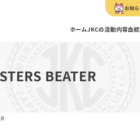
お知ら
ホーム
JKCの活動内容
血統
犬種のご紹介
康管理手帳について
キーワードラリー
FCIインター
要
明書・各種申請
ショー
育管理士
定款
血統証明書・所
トリマー
内
STERS BEATER
歴史
録
ルカナンアワードについて
ディスクロージ
チャンピオンタ
JKCブリーディ
スチュワード
クお面を作ってあそぼう♪
ご案内
ブリーディングと守るべき心得
ティー競技会
ル衛生士
3分でわかるジ
ティーカッププ
フライボール競
自主研修会／日
ER
股関節形成不全症
トのご案内
の愛護及び管理に関する法律」
犬種別犬籍登録
BH
ついて