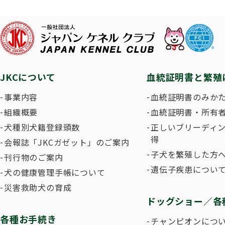
子犬を
長寿犬表彰について
人工授精について
ドッグダンス
災害救
トリミ
方
Obtaining the JKC Certified Export Pedigree
ジュニアハンドラー
過去の
JKCについて
血統証明書と繁殖
愛犬とのふれあい写真コンテストについて
愛犬と
事業内容
血統証明書のみか
組織概要
血統証明書・所有
犬種別犬籍登録頭数
正しいブリーディ
得
会報誌「JKCガゼット」のご案内
子犬を繁殖した方へ
刊行物のご案内
遺伝子疾患につい
犬の健康管理手帳について
災害救助犬の育成
ドッグショー／各
各種お手続き
チャンピオンにつ