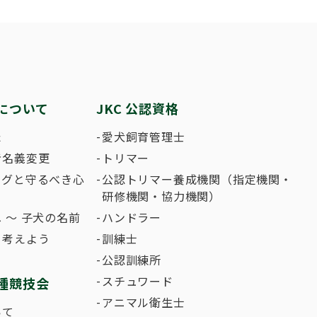
繁殖した方へ 〜 子犬の正式な名前のつけ
助犬の育成
ング競技会
ジャックブログ
血統証明書・よ
ハンドリング競
大会結果
犬の絵コンクー
について
JKC 公認資格
のふれあいの俳句について
た
愛犬飼育管理士
者名義変更
トリマー
ングと守るべき心
公認トリマー養成機関（指定機関・
研修機関・協力機関）
 〜 子犬の名前
ハンドラー
て考えよう
訓練士
公認訓練所
スチュワード
種競技会
アニマル衛生士
いて