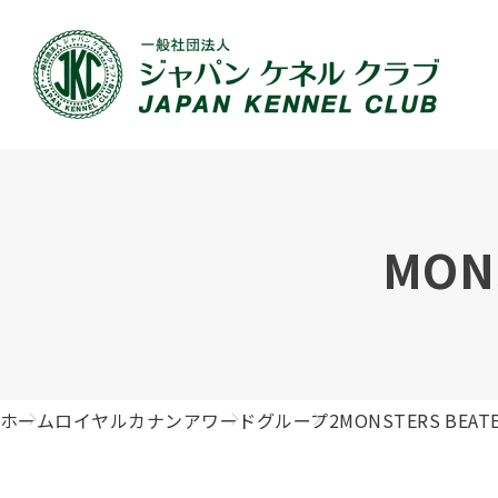
JKCの活動内容
血統証明書について
イベント
JKC公認資格
犬種紹介
刊行物のご案内
新登録
犬の健
事業内容
血統証明書の見かた
ドッグショー 競技会スケジュール
「資格更新料の自動引落」のご利用について
組織概
血統証
ドッグ
愛犬飼
MON
ジュニアハンドラーとは
沿革
子犬の申請について
チャンピオンについて(ドッグショー・競技会)
ハンドラー
JKCの
DNA登
ロイヤ
訓練士
自由研究<犬について詳しく知ろう！>
ジャッ
有識者会議の提言について
繁殖についての基礎知識
訓練競技会
審査員
入会の
正しい
アジリ
アニマ
ホーム
ロイヤルカナンアワード
グループ2
MONSTERS BEAT
ジャパンケネルクラブチャンネルYouTube
遺伝子疾患について考えよう
オビディエンス競技会
ガゼッ
「動物
IGP