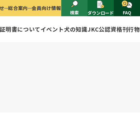
せ
総合案内
会員向け情報
検索
FAQ
ダウンロード
証明書について
イベント
犬の知識
JKC公認資格
刊行物
2025
ナショナルドッグショー開催のご案
有者名義変更
ャー（情報公開）
イトル
ングアワード
ャパンケネルクラブ
ードル、豆柴について
技会
程
(HD)と肘関節異形成症(ED)に
頭数