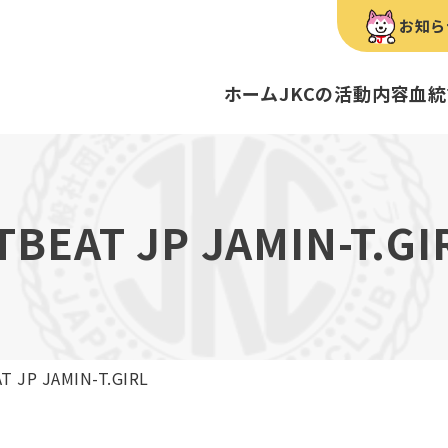
お知ら
ホーム
JKCの活動内容
血統
犬種のご紹介
康管理手帳について
キーワードラリー
FCIインター
要
明書・各種申請
ショー
育管理士
定款
血統証明書・所
トリマー
内
TBEAT JP JAMIN-T.GI
歴史
録
ルカナンアワードについて
ディスクロージ
チャンピオンタ
JKCブリーディ
スチュワード
クお面を作ってあそぼう♪
ご案内
ブリーディングと守るべき心得
ティー競技会
ル衛生士
3分でわかるジ
ティーカッププ
フライボール競
自主研修会／日
T JP JAMIN-T.GIRL
股関節形成不全症
トのご案内
の愛護及び管理に関する法律」
犬種別犬籍登録
BH
ついて