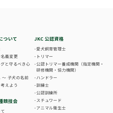
繁殖した方へ 〜 子犬の正式な名前のつけ
助犬の育成
ング競技会
ジャックブログ
血統証明書・よ
ハンドリング競
大会結果
犬の絵コンクー
について
JKC 公認資格
のふれあいの俳句について
た
愛犬飼育管理士
者名義変更
トリマー
ングと守るべき心
公認トリマー養成機関（指定機関・
研修機関・協力機関）
 〜 子犬の名前
ハンドラー
て考えよう
訓練士
公認訓練所
スチュワード
種競技会
アニマル衛生士
いて