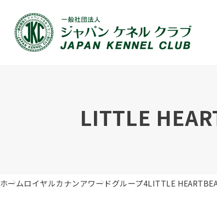
JKCの活動内容
血統証明書について
イベント
JKC公認資格
犬種紹介
刊行物のご案内
新登録
犬の健
事業内容
血統証明書の見かた
ドッグショー 競技会スケジュール
「資格更新料の自動引落」のご利用について
組織概
血統証
ドッグ
愛犬飼
LITTLE HEAR
ジュニアハンドラーとは
沿革
子犬の申請について
チャンピオンについて(ドッグショー・競技会)
ハンドラー
JKCの
DNA登
ロイヤ
訓練士
自由研究<犬について詳しく知ろう！>
ジャッ
有識者会議の提言について
繁殖についての基礎知識
訓練競技会
審査員
入会の
正しい
アジリ
アニマ
ホーム
ロイヤルカナンアワード
グループ4
LITTLE HEARTBEA
ジャパンケネルクラブチャンネルYouTube
遺伝子疾患について考えよう
オビディエンス競技会
ガゼッ
「動物
IGP