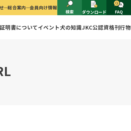
せ
総合案内
会員向け情報
検索
FAQ
ダウンロード
証明書について
イベント
犬の知識
JKC公認資格
刊行物
2025
ナショナルドッグショー開催のご案
有者名義変更
RL
ャー（情報公開）
イトル
ングアワード
ャパンケネルクラブ
ードル、豆柴について
技会
程
(HD)と肘関節異形成症(ED)に
頭数