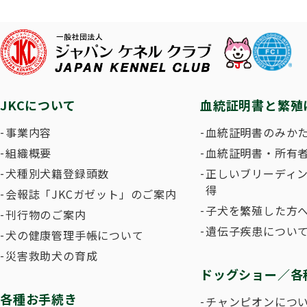
子犬を
長寿犬表彰について
人工授精について
ドッグダンス
災害救
トリミ
方
Obtaining the JKC Certified Export Pedigree
ジュニアハンドラー
過去の
JKCについて
血統証明書と繁殖
愛犬とのふれあい写真コンテストについて
愛犬と
事業内容
血統証明書のみか
組織概要
血統証明書・所有
犬種別犬籍登録頭数
正しいブリーディ
得
会報誌「JKCガゼット」のご案内
子犬を繁殖した方へ
刊行物のご案内
遺伝子疾患につい
犬の健康管理手帳について
災害救助犬の育成
ドッグショー／各
各種お手続き
チャンピオンにつ