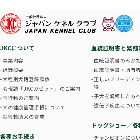
子犬を
長寿犬表彰について
人工授精について
ドッグダンス
災害救
トリミ
方
Obtaining the JKC Certified Export Pedigree
ジュニアハンドラー
過去の
JKCについて
血統証明書と繁殖
愛犬とのふれあい写真コンテストについて
愛犬と
事業内容
血統証明書のみか
組織概要
血統証明書・所有
犬種別犬籍登録頭数
正しいブリーディ
得
会報誌「JKCガゼット」のご案内
子犬を繁殖した方へ
刊行物のご案内
遺伝子疾患につい
犬の健康管理手帳について
災害救助犬の育成
ドッグショー／各
各種お手続き
チャンピオンにつ