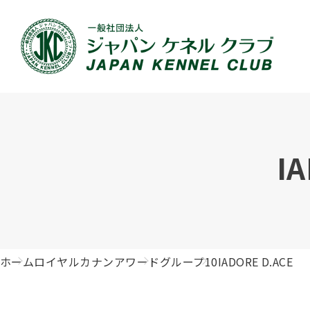
JKCの活動内容
血統証明書について
イベント
JKC公認資格
犬種紹介
刊行物のご案内
新登録
犬の健
事業内容
血統証明書の見かた
ドッグショー 競技会スケジュール
「資格更新料の自動引落」のご利用について
組織概
血統証
ドッグ
愛犬飼
I
ジュニアハンドラーとは
沿革
子犬の申請について
チャンピオンについて(ドッグショー・競技会)
ハンドラー
JKCの
DNA登
ロイヤ
訓練士
自由研究<犬について詳しく知ろう！>
ジャッ
有識者会議の提言について
繁殖についての基礎知識
訓練競技会
審査員
入会の
正しい
アジリ
アニマ
ホーム
ロイヤルカナンアワード
グループ10
IADORE D.ACE
ジャパンケネルクラブチャンネルYouTube
遺伝子疾患について考えよう
オビディエンス競技会
ガゼッ
「動物
IGP