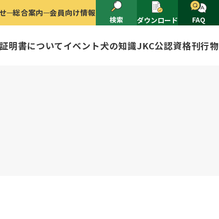
せ
総合案内
会員向け情報
検索
FAQ
ダウンロード
証明書について
イベント
犬の知識
JKC公認資格
刊行物
2025
ナショナルドッグショー開催のご案
有者名義変更
ャー（情報公開）
イトル
ングアワード
ャパンケネルクラブ
ードル、豆柴について
技会
程
(HD)と肘関節異形成症(ED)に
頭数