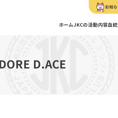
お知ら
ホーム
JKCの活動内容
血統
犬種のご紹介
康管理手帳について
キーワードラリー
FCIインター
要
明書・各種申請
ショー
育管理士
定款
血統証明書・所
トリマー
内
ADORE D.ACE
歴史
録
ルカナンアワードについて
ディスクロージ
チャンピオンタ
JKCブリーディ
スチュワード
クお面を作ってあそぼう♪
ご案内
ブリーディングと守るべき心得
ティー競技会
ル衛生士
3分でわかるジ
ティーカッププ
フライボール競
自主研修会／日
股関節形成不全症
トのご案内
の愛護及び管理に関する法律」
犬種別犬籍登録
BH
ついて