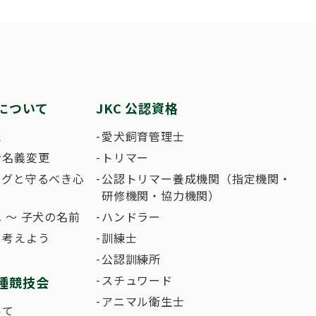
繁殖した方へ 〜 子犬の正式な名前のつけ
助犬の育成
ング競技会
ジャックブログ
血統証明書・よ
ハンドリング競
大会結果
犬の絵コンクー
について
JKC 公認資格
のふれあいの俳句について
た
愛犬飼育管理士
者名義変更
トリマー
ングと守るべき心
公認トリマー養成機関（指定機関・
研修機関・協力機関）
 〜 子犬の名前
ハンドラー
て考えよう
訓練士
公認訓練所
スチュワード
種競技会
アニマル衛生士
いて