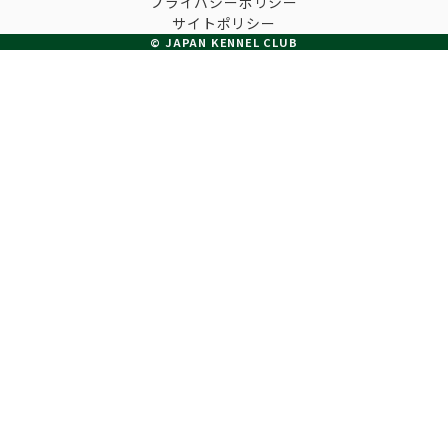
プライバシーポリシー
子犬の申請について
サイトポリシー
トリマー
チャンピオンについて(ドッグショー・競技会)
© JAPAN KENNEL CLUB
ジュニアハンドラーとは
JKCの歴史
DNA登録
ハンドラー
自由研究<犬について詳しく知ろう！>
ロイヤルカナンアワードについて
ディスクロージャー（情報公開）
チャンピオンタイトル
訓練士
ジャックお面を作ってあそぼう♪
JKCブリーディングアワード
有識者会議の提言について
繁殖についての基礎知識
スチュワード
訓練競技会
入会のご案内
正しいブリーディングと守るべき心得
審査員
アジリティー競技会
3分でわかるジャパンケネルクラブ
ティーカッププードル、豆柴について
アニマル衛生士
フライボール競技会