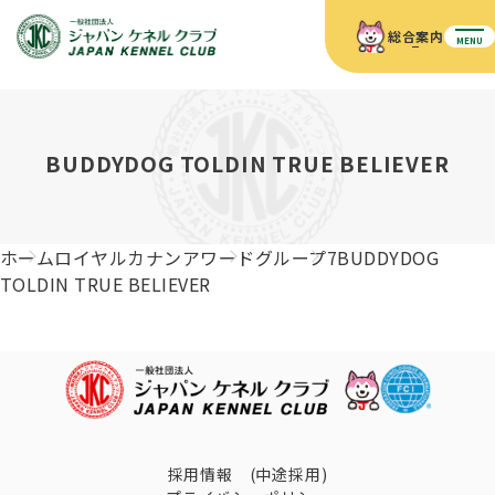
総合案内
MENU
ホーム
JKCの活動内容
JKCの活動内容
血統証明書について
BUDDYDOG TOLDIN TRUE BELIEVER
血統証明書について
イベント
事業内容
イベント
犬の知識
血統証明書の見かた
ホーム
ロイヤルカナンアワード
グループ7
BUDDYDOG
JKC公認資格
ドッグショー 競技会スケジュール
犬種紹介
TOLDIN TRUE BELIEVER
JKC公認資格
組織概要
刊行物
お知らせ
会員向け情報
血統証明書・各種申請
「資格更新料の自動引落」のご利用について
刊行物のご案内
ドッグショー
新登録犬種のご紹介
定款
ダウンロード
FAQ
血統証明書・所有者名義変更
愛犬飼育管理士
犬の健康管理手帳について
FCIインターナショナルドッグショー開催のご案内
キーワードラリー2025
沿革
採用情報 (中途採用)