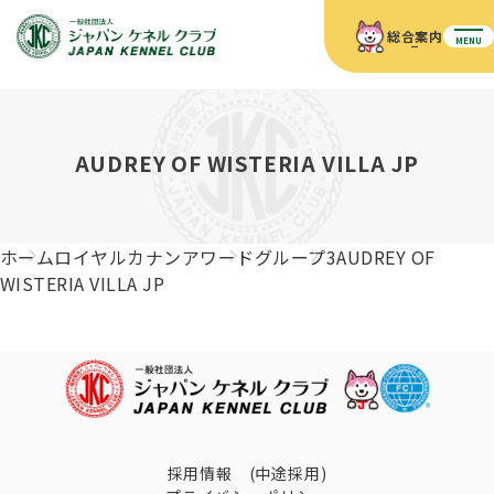
総合案内
MENU
ホーム
JKCの活動内容
JKCの活動内容
血統証明書について
AUDREY OF WISTERIA VILLA JP
血統証明書について
イベント
事業内容
イベント
犬の知識
血統証明書の見かた
ホーム
ロイヤルカナンアワード
グループ3
AUDREY OF
JKC公認資格
ドッグショー 競技会スケジュール
犬種紹介
WISTERIA VILLA JP
JKC公認資格
組織概要
刊行物
お知らせ
会員向け情報
血統証明書・各種申請
「資格更新料の自動引落」のご利用について
刊行物のご案内
ドッグショー
新登録犬種のご紹介
定款
ダウンロード
FAQ
血統証明書・所有者名義変更
愛犬飼育管理士
犬の健康管理手帳について
FCIインターナショナルドッグショー開催のご案内
キーワードラリー2025
沿革
採用情報 (中途採用)