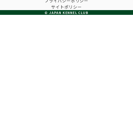
プライバシーポリシー
子犬の申請について
サイトポリシー
トリマー
チャンピオンについて(ドッグショー・競技会)
© JAPAN KENNEL CLUB
ジュニアハンドラーとは
JKCの歴史
DNA登録
ハンドラー
自由研究<犬について詳しく知ろう！>
ロイヤルカナンアワードについて
ディスクロージャー（情報公開）
チャンピオンタイトル
訓練士
ジャックお面を作ってあそぼう♪
JKCブリーディングアワード
有識者会議の提言について
繁殖についての基礎知識
スチュワード
訓練競技会
入会のご案内
正しいブリーディングと守るべき心得
審査員
アジリティー競技会
3分でわかるジャパンケネルクラブ
ティーカッププードル、豆柴について
アニマル衛生士
フライボール競技会