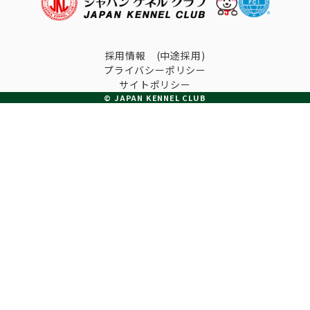
子犬の申請について
トリマー
チャンピオンについて(ドッグショー・競技会)
ジュニアハンドラーとは
JKCの歴史
採用情報 (中途採用)
DNA登録
プライバシーポリシー
ハンドラー
自由研究<犬について詳しく知ろう！>
サイトポリシー
ロイヤルカナンアワードについて
ディスクロージャー（情報公開）
© JAPAN KENNEL CLUB
チャンピオンタイトル
訓練士
ジャックお面を作ってあそぼう♪
JKCブリーディングアワード
有識者会議の提言について
繁殖についての基礎知識
スチュワード
訓練競技会
入会のご案内
正しいブリーディングと守るべき心得
審査員
アジリティー競技会
3分でわかるジャパンケネルクラブ
ティーカッププードル、豆柴について
アニマル衛生士
フライボール競技会