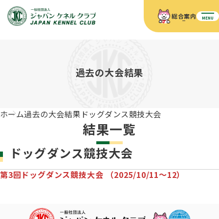
総合案内
MENU
ホーム
JKCの活動内容
JKCの活動内容
血統証明書について
過去の大会結果
血統証明書について
イベント
事業内容
イベント
犬の知識
血統証明書の見かた
ホーム
過去の大会結果
ドッグダンス競技大会
JKC公認資格
ドッグショー 競技会スケジュール
犬種紹介
結果一覧
JKC公認資格
組織概要
刊行物
お知らせ
会員向け情報
血統証明書・各種申請
ドッグダンス競技大会
「資格更新料の自動引落」のご利用について
刊行物のご案内
ドッグショー
新登録犬種のご紹介
定款
ダウンロード
FAQ
第3回ドッグダンス競技大会 （2025/10/11～12）
血統証明書・所有者名義変更
愛犬飼育管理士
犬の健康管理手帳について
FCIインターナショナルドッグショー開催のご案内
キーワードラリー2025
沿革