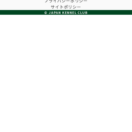
プライバシーポリシー
子犬の申請について
サイトポリシー
トリマー
チャンピオンについて(ドッグショー・競技会)
© JAPAN KENNEL CLUB
ジュニアハンドラーとは
JKCの歴史
DNA登録
ハンドラー
自由研究<犬について詳しく知ろう！>
ロイヤルカナンアワードについて
ディスクロージャー（情報公開）
チャンピオンタイトル
訓練士
ジャックお面を作ってあそぼう♪
JKCブリーディングアワード
有識者会議の提言について
繁殖についての基礎知識
スチュワード
訓練競技会
入会のご案内
正しいブリーディングと守るべき心得
審査員
アジリティー競技会
3分でわかるジャパンケネルクラブ
ティーカッププードル、豆柴について
アニマル衛生士
フライボール競技会