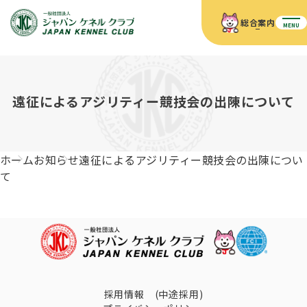
総合案内
MENU
ホーム
JKCの活動内容
JKCの活動内容
血統証明書について
遠征によるアジリティー競技会の出陳について
血統証明書について
イベント
事業内容
イベント
犬の知識
血統証明書の見かた
ホーム
お知らせ
遠征によるアジリティー競技会の出陳につい
JKC公認資格
ドッグショー 競技会スケジュール
犬種紹介
て
JKC公認資格
組織概要
刊行物
お知らせ
会員向け情報
血統証明書・各種申請
「資格更新料の自動引落」のご利用について
刊行物のご案内
ドッグショー
新登録犬種のご紹介
定款
ダウンロード
FAQ
血統証明書・所有者名義変更
愛犬飼育管理士
犬の健康管理手帳について
FCIインターナショナルドッグショー開催のご案内
キーワードラリー2025
沿革
採用情報 (中途採用)