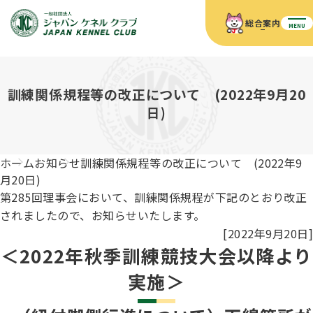
総合案内
MENU
ホーム
JKCの活動内容
訓練関係規程等の改正について (2022年9月20
JKCの活動内容
血統証明書について
日)
血統証明書について
イベント
事業内容
イベント
犬の知識
血統証明書の見かた
ホーム
お知らせ
訓練関係規程等の改正について (2022年9
JKC公認資格
ドッグショー 競技会スケジュール
犬種紹介
月20日)
JKC公認資格
組織概要
刊行物
第285回理事会において、訓練関係規程が下記のとおり改正
お知らせ
会員向け情報
血統証明書・各種申請
されましたので、お知らせいたします。
「資格更新料の自動引落」のご利用について
刊行物のご案内
ドッグショー
[2022年9月20日]
新登録犬種のご紹介
定款
ダウンロード
FAQ
＜2022年秋季訓練競技大会以降より
血統証明書・所有者名義変更
愛犬飼育管理士
実施＞
犬の健康管理手帳について
FCIインターナショナルドッグショー開催のご案内
キーワードラリー2025
沿革