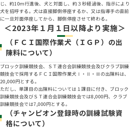
じ、約10ｍ行進後、犬と対面し、約３秒経過後、指示により
ハンドリング競技会
犬を招呼する。犬は直接脚側停座するか、又は指導手の直前
に一旦対面停座してから、脚側停座させて終わる。
Obtaining the JKC Certified Export Pedigree
＜2023年１月１日以降より実施＞
ジュニアハンドラー
（ＦＣＩ国際作業犬（ＩＧＰ）の出
陳料について）
過去の大会結果
ブロック訓練競技会、ＳＴ連合会訓練競技会及びクラブ訓練
競技会で採用するＦＣＩ国際作業犬Ⅰ・Ⅱ・Ⅲの出陳料は、
犬の絵コンクールについて
20,000円とする。
ただし、単課目の出陳料については１課目に付き、ブロック
訓練競技会及びＳＴ連合会訓練競技会では8,000円、クラブ
愛犬とのふれあい写真コンテストについて
訓練競技会では7,000円とする。
（チャンピオン登録時の訓練試験資
格について）
愛犬とのふれあいの俳句について