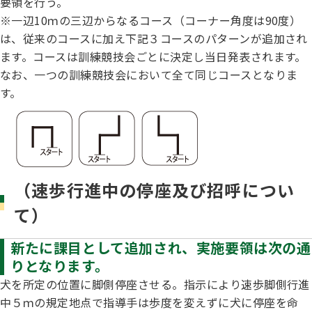
要領を行う。
ジャパンケネルクラブチャンネルYouTube
※一辺10ｍの三辺からなるコース（コーナー角度は90度）
遺伝子疾患について考えよう
は、従来のコースに加え下記３コースのパターンが追加され
自主研修会／日程
オビディエンス競技会
ます。コースは訓練競技会ごとに決定し当日発表されます。
ガゼットのご案内
なお、一つの訓練競技会において全て同じコースとなりま
「動物の愛護及び管理に関する法律」
す。
IGP
犬種別犬籍登録頭数
股関節形成不全症(HD)と肘関節異形成症(ED)について
BH
長寿犬表彰について
（速歩行進中の停座及び招呼につい
人工授精について
て）
ドッグダンス
災害救助犬の育成
新たに課目として追加され、実施要領は次の通
子犬を繁殖した方へ 〜 子犬の正式な名前のつけ方
りとなります。
トリミング競技会
犬を所定の位置に脚側停座させる。指示により速歩脚側行進
ジャックブログ
中５ｍの規定地点で指導手は歩度を変えずに犬に停座を命
血統証明書・よくあるご質問