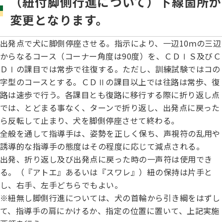
（紐付脚側行進について）下線箇所が
子犬の申請について
トリマー
変更となります。
チャンピオンについて(ドッグショー・競技会)
ジュニアハンドラーとは
JKCの歴史
出発点で犬に脚側停座させる。指示により、一辺10ｍの三辺
DNA登録
ハンドラー
からなるコース（コーナー角度は90度）を、ＣＤⅠＳ及びＣ
自由研究<犬について詳しく知ろう！>
ロイヤルカナンアワードについて
ＤⅠの課目では常歩で往復する。ただし、訓練試験ではコの
ディスクロージャー（情報公開）
字型のコースとする。ＣＤⅡの課目以上では往路は常歩、復
チャンピオンタイトル
訓練士
路は速歩で行う。各課目とも復路に移行する際に折り返し点
ジャックお面を作ってあそぼう♪
JKCブリーディングアワード
では、とどまる事なく、ターンで折り返し、出発点に戻った
有識者会議の提言について
ら反転して止まり、犬を脚側停座させて終わる。
繁殖についての基礎知識
スチュワード
全般を通して指導手は、姿勢を正しく保ち、声視符の乱用や
訓練競技会
誘導的な指導手の態度はその程度に応じて減点される。
入会のご案内
出発、折り返し及び出発点に戻った時の一声符は使用でき
正しいブリーディングと守るべき心得
る。（『アトエ』あるいは『スワレ』）紐の保持は片手と
審査員
アジリティー競技会
し、右手、左手どちらでもよい。
3分でわかるジャパンケネルクラブ
※紐無し脚側行進については、犬の首輪から引き綱をはずし
ティーカッププードル、豆柴について
て、指導手の肩にかけるか、指定の位置に置いて、上記実施
アニマル衛生士
フライボール競技会