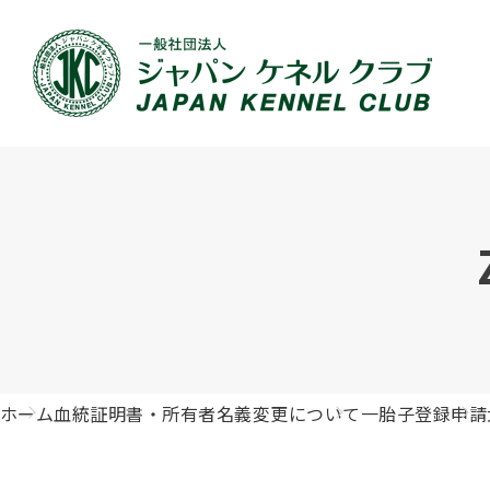
JKCの活動内容
血統証明書について
イベント
JKC公認資格
犬種紹介
刊行物のご案内
新登録
犬の健
事業内容
血統証明書の見かた
ドッグショー 競技会スケジュール
「資格更新料の自動引落」のご利用について
組織概
血統証
ドッグ
愛犬飼
ジュニアハンドラーとは
沿革
子犬の申請について
チャンピオンについて(ドッグショー・競技会)
ハンドラー
JKCの
DNA登
ロイヤ
訓練士
自由研究<犬について詳しく知ろう！>
ジャッ
有識者会議の提言について
繁殖についての基礎知識
訓練競技会
審査員
入会の
正しい
アジリ
アニマ
ホーム
血統証明書・所有者名義変更について
一胎子登録申請
ジャパンケネルクラブチャンネルYouTube
遺伝子疾患について考えよう
オビディエンス競技会
ガゼッ
「動物
IGP