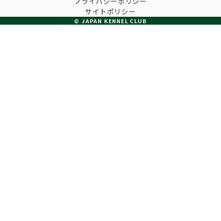
プライバシーポリシー
子犬の申請について
サイトポリシー
トリマー
チャンピオンについて(ドッグショー・競技会)
© JAPAN KENNEL CLUB
ジュニアハンドラーとは
JKCの歴史
DNA登録
ハンドラー
自由研究<犬について詳しく知ろう！>
ロイヤルカナンアワードについて
ディスクロージャー（情報公開）
チャンピオンタイトル
訓練士
ジャックお面を作ってあそぼう♪
JKCブリーディングアワード
有識者会議の提言について
繁殖についての基礎知識
スチュワード
訓練競技会
入会のご案内
正しいブリーディングと守るべき心得
審査員
アジリティー競技会
3分でわかるジャパンケネルクラブ
ティーカッププードル、豆柴について
アニマル衛生士
フライボール競技会