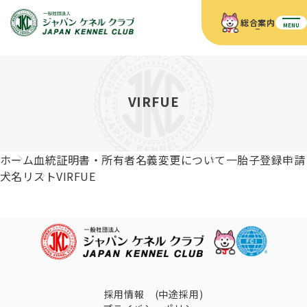
総合案内
MENU
ホーム
JKCの活動内容
JKCの活動内容
血統証明書について
VIRFUE
血統証明書について
イベント
事業内容
イベント
犬の知識
血統証明書の見かた
ホーム
血統証明書・所有者名義変更について
一胎子登録申請
JKC公認資格
ドッグショー 競技会スケジュール
犬種紹介
犬名リスト
VIRFUE
JKC公認資格
組織概要
刊行物
お知らせ
会員向け情報
血統証明書・各種申請
「資格更新料の自動引落」のご利用について
刊行物のご案内
ドッグショー
新登録犬種のご紹介
定款
ダウンロード
FAQ
血統証明書・所有者名義変更
愛犬飼育管理士
犬の健康管理手帳について
FCIインターナショナルドッグショー開催のご案内
キーワードラリー2025
沿革
採用情報 (中途採用)