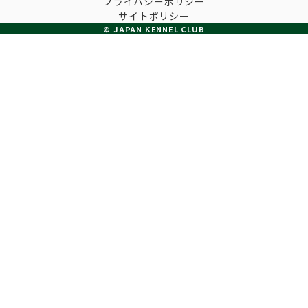
プライバシーポリシー
子犬の申請について
サイトポリシー
トリマー
チャンピオンについて(ドッグショー・競技会)
© JAPAN KENNEL CLUB
ジュニアハンドラーとは
JKCの歴史
DNA登録
ハンドラー
自由研究<犬について詳しく知ろう！>
ロイヤルカナンアワードについて
ディスクロージャー（情報公開）
チャンピオンタイトル
訓練士
ジャックお面を作ってあそぼう♪
JKCブリーディングアワード
有識者会議の提言について
繁殖についての基礎知識
スチュワード
訓練競技会
入会のご案内
正しいブリーディングと守るべき心得
審査員
アジリティー競技会
3分でわかるジャパンケネルクラブ
ティーカッププードル、豆柴について
アニマル衛生士
フライボール競技会