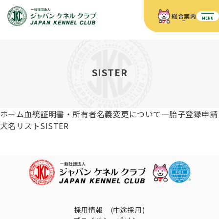
総合案内
MENU
ホーム
JKCの活動内容
JKCの活動内容
血統証明書について
SISTER
血統証明書について
イベント
事業内容
イベント
犬の知識
血統証明書の見かた
ホーム
血統証明書・所有者名義変更について
一胎子登録申請
JKC公認資格
ドッグショー 競技会スケジュール
犬種紹介
犬名リスト
SISTER
JKC公認資格
組織概要
刊行物
お知らせ
会員向け情報
血統証明書・各種申請
「資格更新料の自動引落」のご利用について
刊行物のご案内
ドッグショー
新登録犬種のご紹介
定款
ダウンロード
FAQ
血統証明書・所有者名義変更
愛犬飼育管理士
犬の健康管理手帳について
FCIインターナショナルドッグショー開催のご案内
キーワードラリー2025
沿革
採用情報 (中途採用)