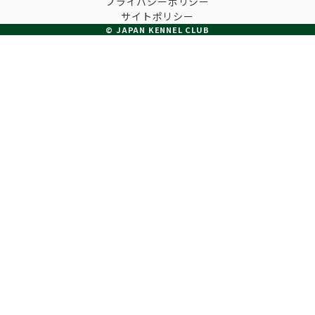
プライバシーポリシー
子犬の申請について
サイトポリシー
トリマー
チャンピオンについて(ドッグショー・競技会)
© JAPAN KENNEL CLUB
ジュニアハンドラーとは
JKCの歴史
DNA登録
ハンドラー
自由研究<犬について詳しく知ろう！>
ロイヤルカナンアワードについて
ディスクロージャー（情報公開）
チャンピオンタイトル
訓練士
ジャックお面を作ってあそぼう♪
JKCブリーディングアワード
有識者会議の提言について
繁殖についての基礎知識
スチュワード
訓練競技会
入会のご案内
正しいブリーディングと守るべき心得
審査員
アジリティー競技会
3分でわかるジャパンケネルクラブ
ティーカッププードル、豆柴について
アニマル衛生士
フライボール競技会