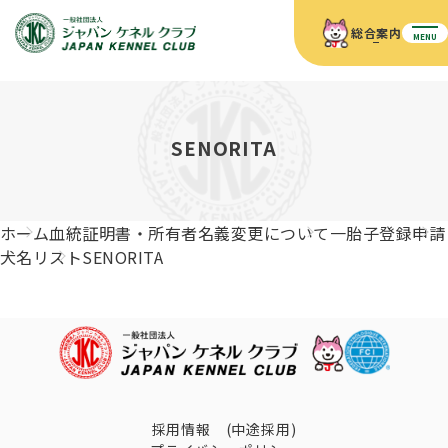
総合案内
MENU
ホーム
JKCの活動内容
JKCの活動内容
血統証明書について
SENORITA
血統証明書について
イベント
事業内容
イベント
犬の知識
血統証明書の見かた
ホーム
血統証明書・所有者名義変更について
一胎子登録申請
JKC公認資格
ドッグショー 競技会スケジュール
犬種紹介
犬名リスト
SENORITA
JKC公認資格
組織概要
刊行物
お知らせ
会員向け情報
血統証明書・各種申請
「資格更新料の自動引落」のご利用について
刊行物のご案内
ドッグショー
新登録犬種のご紹介
定款
ダウンロード
FAQ
血統証明書・所有者名義変更
愛犬飼育管理士
犬の健康管理手帳について
FCIインターナショナルドッグショー開催のご案内
キーワードラリー2025
沿革
採用情報 (中途採用)