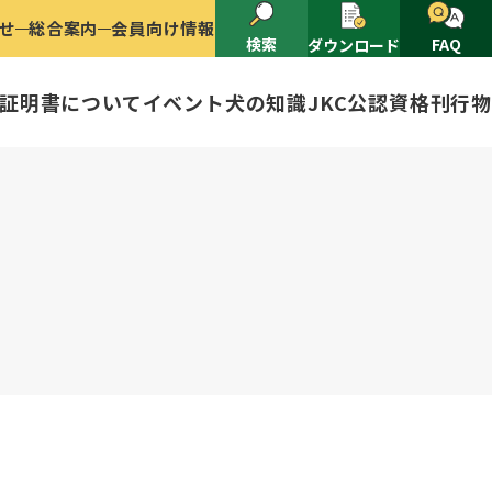
せ
総合案内
会員向け情報
検索
FAQ
ダウンロード
証明書について
イベント
犬の知識
JKC公認資格
刊行物
2025
ナショナルドッグショー開催のご案
有者名義変更
ャー（情報公開）
イトル
ングアワード
ャパンケネルクラブ
ードル、豆柴について
技会
程
(HD)と肘関節異形成症(ED)に
頭数