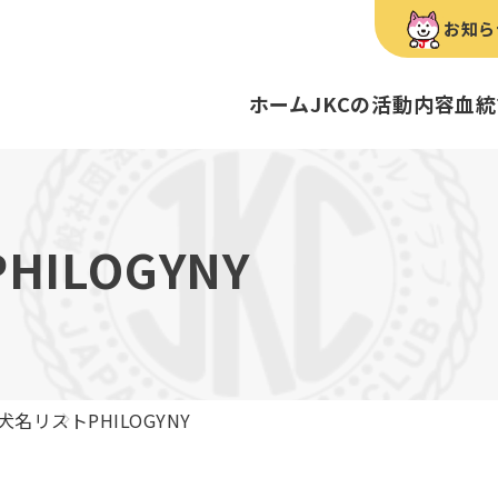
お知ら
ホーム
JKCの活動内容
血統
犬種のご紹介
康管理手帳について
キーワードラリー
FCIインター
要
明書・各種申請
ショー
育管理士
定款
血統証明書・所
トリマー
内
PHILOGYNY
歴史
録
ルカナンアワードについて
ディスクロージ
チャンピオンタ
JKCブリーディ
スチュワード
クお面を作ってあそぼう♪
ご案内
ブリーディングと守るべき心得
ティー競技会
ル衛生士
3分でわかるジ
ティーカッププ
フライボール競
自主研修会／日
犬名リスト
PHILOGYNY
股関節形成不全症
トのご案内
の愛護及び管理に関する法律」
犬種別犬籍登録
BH
ついて