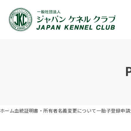
JKCの活動内容
血統証明書について
イベント
JKC公認資格
犬種紹介
刊行物のご案内
新登録
犬の健
事業内容
血統証明書の見かた
ドッグショー 競技会スケジュール
「資格更新料の自動引落」のご利用について
組織概
血統証
ドッグ
愛犬飼
ジュニアハンドラーとは
沿革
子犬の申請について
チャンピオンについて(ドッグショー・競技会)
ハンドラー
JKCの
DNA登
ロイヤ
訓練士
自由研究<犬について詳しく知ろう！>
ジャッ
有識者会議の提言について
繁殖についての基礎知識
訓練競技会
審査員
入会の
正しい
アジリ
アニマ
ホーム
血統証明書・所有者名義変更について
一胎子登録申請
ジャパンケネルクラブチャンネルYouTube
遺伝子疾患について考えよう
オビディエンス競技会
ガゼッ
「動物
IGP