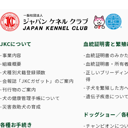
子犬を
長寿犬表彰について
人工授精について
ドッグダンス
災害救
トリミ
方
Obtaining the JKC Certified Export Pedigree
ジュニアハンドラー
過去の
JKCについて
血統証明書と繁殖
愛犬とのふれあい写真コンテストについて
愛犬と
事業内容
血統証明書のみか
組織概要
血統証明書・所有
犬種別犬籍登録頭数
正しいブリーディ
得
会報誌「JKCガゼット」のご案内
子犬を繁殖した方へ
刊行物のご案内
遺伝子疾患につい
犬の健康管理手帳について
災害救助犬の育成
ドッグショー／各
各種お手続き
チャンピオンにつ