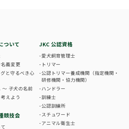
繁殖した方へ 〜 子犬の正式な名前のつけ
助犬の育成
ング競技会
ジャックブログ
血統証明書・よ
ハンドリング競
大会結果
犬の絵コンクー
について
JKC 公認資格
のふれあいの俳句について
た
愛犬飼育管理士
者名義変更
トリマー
ングと守るべき心
公認トリマー養成機関（指定機関・
研修機関・協力機関）
 〜 子犬の名前
ハンドラー
て考えよう
訓練士
公認訓練所
スチュワード
種競技会
アニマル衛生士
いて