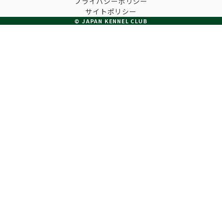
プライバシーポリシー
子犬の申請について
サイトポリシー
トリマー
チャンピオンについて(ドッグショー・競技会)
© JAPAN KENNEL CLUB
ジュニアハンドラーとは
JKCの歴史
DNA登録
ハンドラー
自由研究<犬について詳しく知ろう！>
ロイヤルカナンアワードについて
ディスクロージャー（情報公開）
チャンピオンタイトル
訓練士
ジャックお面を作ってあそぼう♪
JKCブリーディングアワード
有識者会議の提言について
繁殖についての基礎知識
スチュワード
訓練競技会
入会のご案内
正しいブリーディングと守るべき心得
審査員
アジリティー競技会
3分でわかるジャパンケネルクラブ
ティーカッププードル、豆柴について
アニマル衛生士
フライボール競技会