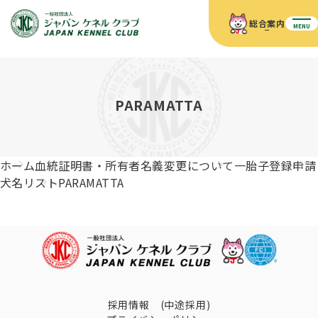
総合案内
MENU
ホーム
JKCの活動内容
JKCの活動内容
血統証明書について
PARAMATTA
血統証明書について
イベント
事業内容
イベント
犬の知識
血統証明書の見かた
ホーム
血統証明書・所有者名義変更について
一胎子登録申請
JKC公認資格
ドッグショー 競技会スケジュール
犬種紹介
犬名リスト
PARAMATTA
JKC公認資格
組織概要
刊行物
お知らせ
会員向け情報
血統証明書・各種申請
「資格更新料の自動引落」のご利用について
刊行物のご案内
ドッグショー
新登録犬種のご紹介
定款
ダウンロード
FAQ
血統証明書・所有者名義変更
愛犬飼育管理士
犬の健康管理手帳について
FCIインターナショナルドッグショー開催のご案内
キーワードラリー2025
沿革
採用情報 (中途採用)