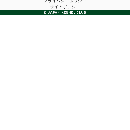
プライバシーポリシー
子犬の申請について
サイトポリシー
トリマー
チャンピオンについて(ドッグショー・競技会)
© JAPAN KENNEL CLUB
ジュニアハンドラーとは
JKCの歴史
DNA登録
ハンドラー
自由研究<犬について詳しく知ろう！>
ロイヤルカナンアワードについて
ディスクロージャー（情報公開）
チャンピオンタイトル
訓練士
ジャックお面を作ってあそぼう♪
JKCブリーディングアワード
有識者会議の提言について
繁殖についての基礎知識
スチュワード
訓練競技会
入会のご案内
正しいブリーディングと守るべき心得
審査員
アジリティー競技会
3分でわかるジャパンケネルクラブ
ティーカッププードル、豆柴について
アニマル衛生士
フライボール競技会