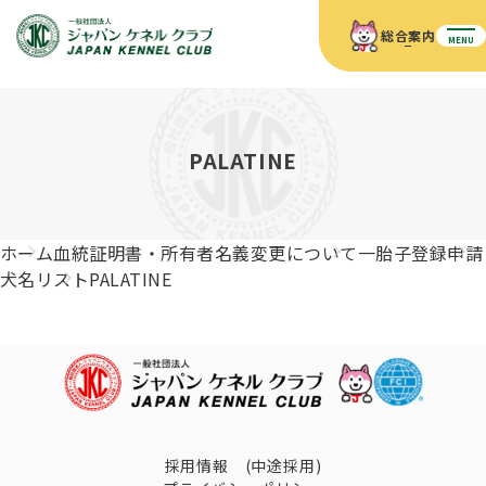
総合案内
MENU
ホーム
JKCの活動内容
JKCの活動内容
血統証明書について
PALATINE
血統証明書について
イベント
事業内容
イベント
犬の知識
血統証明書の見かた
ホーム
血統証明書・所有者名義変更について
一胎子登録申請
JKC公認資格
ドッグショー 競技会スケジュール
犬種紹介
犬名リスト
PALATINE
JKC公認資格
組織概要
刊行物
お知らせ
会員向け情報
血統証明書・各種申請
「資格更新料の自動引落」のご利用について
刊行物のご案内
ドッグショー
新登録犬種のご紹介
定款
ダウンロード
FAQ
血統証明書・所有者名義変更
愛犬飼育管理士
犬の健康管理手帳について
FCIインターナショナルドッグショー開催のご案内
キーワードラリー2025
沿革
採用情報 (中途採用)