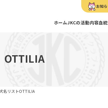
お知ら
ホーム
JKCの活動内容
血統
犬種のご紹介
康管理手帳について
キーワードラリー
FCIインター
要
明書・各種申請
ショー
育管理士
定款
血統証明書・所
トリマー
内
OTTILIA
歴史
録
ルカナンアワードについて
ディスクロージ
チャンピオンタ
JKCブリーディ
スチュワード
クお面を作ってあそぼう♪
ご案内
ブリーディングと守るべき心得
ティー競技会
ル衛生士
3分でわかるジ
ティーカッププ
フライボール競
自主研修会／日
犬名リスト
OTTILIA
股関節形成不全症
トのご案内
の愛護及び管理に関する法律」
犬種別犬籍登録
BH
ついて