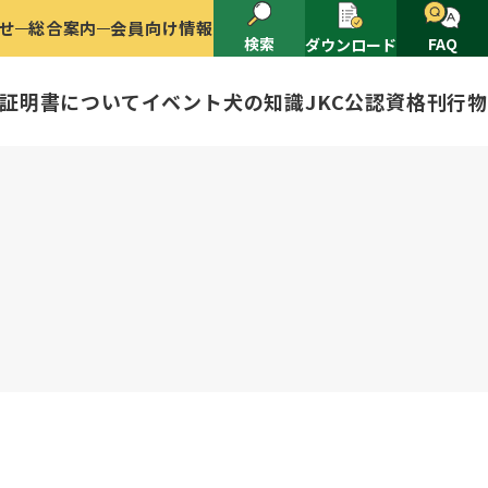
せ
総合案内
会員向け情報
検索
FAQ
ダウンロード
証明書について
イベント
犬の知識
JKC公認資格
刊行物
2025
ナショナルドッグショー開催のご案
有者名義変更
ャー（情報公開）
イトル
ングアワード
ャパンケネルクラブ
ードル、豆柴について
技会
程
(HD)と肘関節異形成症(ED)に
頭数