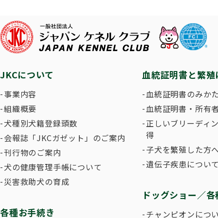
子犬を
長寿犬表彰について
人工授精について
ドッグダンス
災害救
トリミ
方
Obtaining the JKC Certified Export Pedigree
ジュニアハンドラー
過去の
JKCについて
血統証明書と繁殖
愛犬とのふれあい写真コンテストについて
愛犬と
事業内容
血統証明書のみか
組織概要
血統証明書・所有
犬種別犬籍登録頭数
正しいブリーディ
得
会報誌「JKCガゼット」のご案内
子犬を繁殖した方へ
刊行物のご案内
遺伝子疾患につい
犬の健康管理手帳について
災害救助犬の育成
ドッグショー／各
各種お手続き
チャンピオンにつ