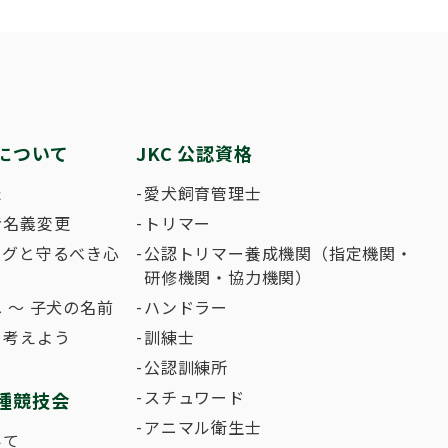
繁殖した方へ 〜 子犬の正式な名前のつけ
助犬の育成
ング競技会
ジャックブログ
血統証明書・よ
ハンドリング競
大会結果
犬の絵コンクー
について
JKC 公認資格
のふれあいの俳句について
た
愛犬飼育管理士
者名義変更
トリマー
ングと守るべき心
公認トリマー養成機関（指定機関・
研修機関・協力機関）
 〜 子犬の名前
ハンドラー
て考えよう
訓練士
公認訓練所
スチュワード
種競技会
アニマル衛生士
いて