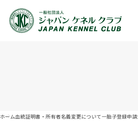
JKCの活動内容
血統証明書について
イベント
JKC公認資格
犬種紹介
刊行物のご案内
新登録
犬の健
事業内容
血統証明書の見かた
ドッグショー 競技会スケジュール
「資格更新料の自動引落」のご利用について
組織概
血統証
ドッグ
愛犬飼
ジュニアハンドラーとは
沿革
子犬の申請について
チャンピオンについて(ドッグショー・競技会)
ハンドラー
JKCの
DNA登
ロイヤ
訓練士
自由研究<犬について詳しく知ろう！>
ジャッ
有識者会議の提言について
繁殖についての基礎知識
訓練競技会
審査員
入会の
正しい
アジリ
アニマ
ホーム
血統証明書・所有者名義変更について
一胎子登録申請
ジャパンケネルクラブチャンネルYouTube
遺伝子疾患について考えよう
オビディエンス競技会
ガゼッ
「動物
IGP