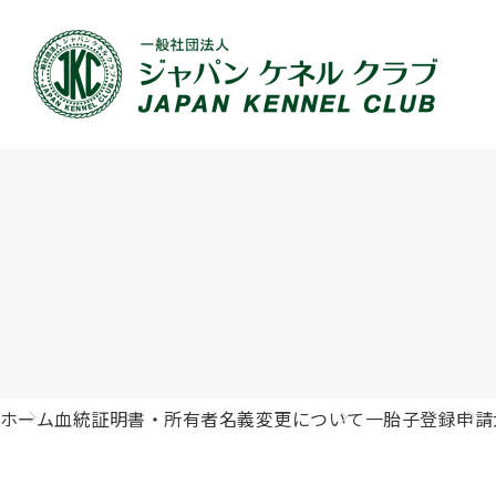
JKCの活動内容
血統証明書について
イベント
JKC公認資格
犬種紹介
刊行物のご案内
新登録
犬の健
事業内容
血統証明書の見かた
ドッグショー 競技会スケジュール
「資格更新料の自動引落」のご利用について
組織概
血統証
ドッグ
愛犬飼
ジュニアハンドラーとは
沿革
子犬の申請について
チャンピオンについて(ドッグショー・競技会)
ハンドラー
JKCの
DNA登
ロイヤ
訓練士
自由研究<犬について詳しく知ろう！>
ジャッ
有識者会議の提言について
繁殖についての基礎知識
訓練競技会
審査員
入会の
正しい
アジリ
アニマ
ホーム
血統証明書・所有者名義変更について
一胎子登録申請
ジャパンケネルクラブチャンネルYouTube
遺伝子疾患について考えよう
オビディエンス競技会
ガゼッ
「動物
IGP