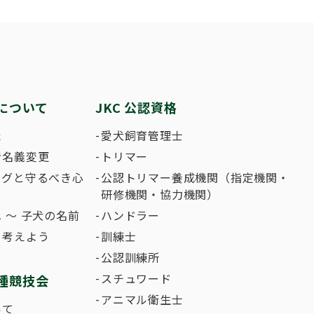
繁殖した方へ 〜 子犬の正式な名前のつけ
助犬の育成
ング競技会
ジャックブログ
血統証明書・よ
ハンドリング競
大会結果
犬の絵コンクー
について
JKC 公認資格
のふれあいの俳句について
た
愛犬飼育管理士
者名義変更
トリマー
ングと守るべき心
公認トリマー養成機関（指定機関・
研修機関・協力機関）
 〜 子犬の名前
ハンドラー
て考えよう
訓練士
公認訓練所
スチュワード
種競技会
アニマル衛生士
いて