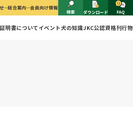
せ
総合案内
会員向け情報
検索
FAQ
ダウンロード
証明書について
イベント
犬の知識
JKC公認資格
刊行物
2025
ナショナルドッグショー開催のご案
有者名義変更
ャー（情報公開）
イトル
ングアワード
ャパンケネルクラブ
ードル、豆柴について
技会
程
(HD)と肘関節異形成症(ED)に
頭数