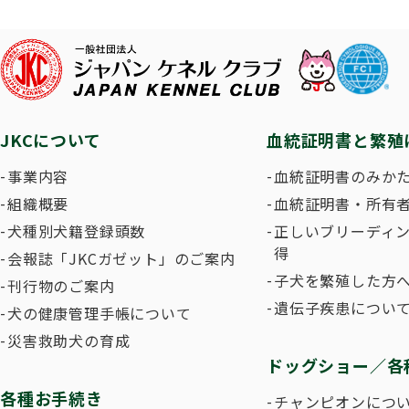
子犬を
長寿犬表彰について
人工授精について
ドッグダンス
災害救
トリミ
方
Obtaining the JKC Certified Export Pedigree
ジュニアハンドラー
過去の
JKCについて
血統証明書と繁殖
愛犬とのふれあい写真コンテストについて
愛犬と
事業内容
血統証明書のみか
組織概要
血統証明書・所有
犬種別犬籍登録頭数
正しいブリーディ
得
会報誌「JKCガゼット」のご案内
子犬を繁殖した方へ
刊行物のご案内
遺伝子疾患につい
犬の健康管理手帳について
災害救助犬の育成
ドッグショー／各
各種お手続き
チャンピオンにつ