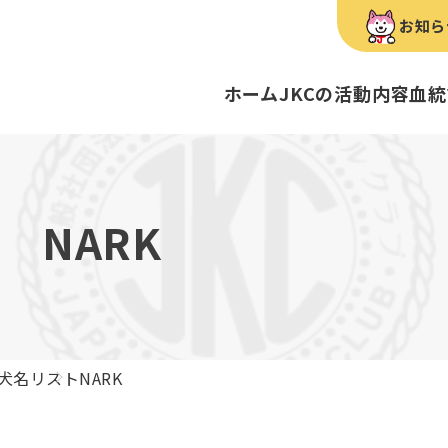
お知ら
ホーム
JKCの活動内容
血統
犬種のご紹介
康管理手帳について
キーワードラリー
FCIインター
要
明書・各種申請
ショー
育管理士
定款
血統証明書・所
トリマー
内
NARK
歴史
録
ルカナンアワードについて
ディスクロージ
チャンピオンタ
JKCブリーディ
スチュワード
クお面を作ってあそぼう♪
ご案内
ブリーディングと守るべき心得
ティー競技会
ル衛生士
3分でわかるジ
ティーカッププ
フライボール競
自主研修会／日
犬名リスト
NARK
股関節形成不全症
トのご案内
の愛護及び管理に関する法律」
犬種別犬籍登録
BH
ついて