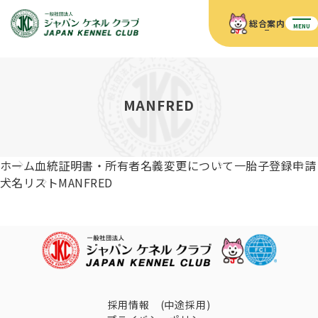
総合案内
MENU
ホーム
JKCの活動内容
JKCの活動内容
血統証明書について
MANFRED
血統証明書について
イベント
事業内容
イベント
犬の知識
血統証明書の見かた
ホーム
血統証明書・所有者名義変更について
一胎子登録申請
JKC公認資格
ドッグショー 競技会スケジュール
犬種紹介
犬名リスト
MANFRED
JKC公認資格
組織概要
刊行物
お知らせ
会員向け情報
血統証明書・各種申請
「資格更新料の自動引落」のご利用について
刊行物のご案内
ドッグショー
新登録犬種のご紹介
定款
ダウンロード
FAQ
血統証明書・所有者名義変更
愛犬飼育管理士
犬の健康管理手帳について
FCIインターナショナルドッグショー開催のご案内
キーワードラリー2025
沿革
採用情報 (中途採用)