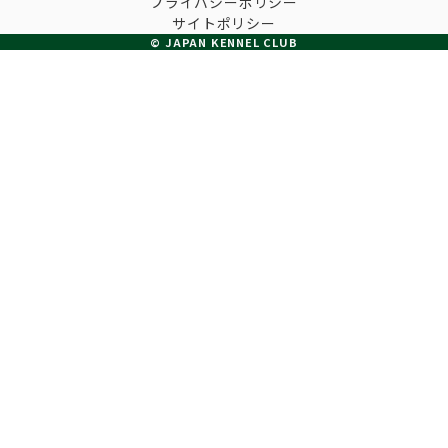
プライバシーポリシー
子犬の申請について
サイトポリシー
トリマー
チャンピオンについて(ドッグショー・競技会)
© JAPAN KENNEL CLUB
ジュニアハンドラーとは
JKCの歴史
DNA登録
ハンドラー
自由研究<犬について詳しく知ろう！>
ロイヤルカナンアワードについて
ディスクロージャー（情報公開）
チャンピオンタイトル
訓練士
ジャックお面を作ってあそぼう♪
JKCブリーディングアワード
有識者会議の提言について
繁殖についての基礎知識
スチュワード
訓練競技会
入会のご案内
正しいブリーディングと守るべき心得
審査員
アジリティー競技会
3分でわかるジャパンケネルクラブ
ティーカッププードル、豆柴について
アニマル衛生士
フライボール競技会