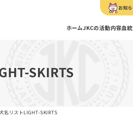
お知ら
ホーム
JKCの活動内容
血統
犬種のご紹介
康管理手帳について
キーワードラリー
FCIインター
要
明書・各種申請
ショー
育管理士
定款
血統証明書・所
トリマー
内
IGHT-SKIRTS
歴史
録
ルカナンアワードについて
ディスクロージ
チャンピオンタ
JKCブリーディ
スチュワード
クお面を作ってあそぼう♪
ご案内
ブリーディングと守るべき心得
ティー競技会
ル衛生士
3分でわかるジ
ティーカッププ
フライボール競
自主研修会／日
犬名リスト
LIGHT-SKIRTS
股関節形成不全症
トのご案内
の愛護及び管理に関する法律」
犬種別犬籍登録
BH
ついて