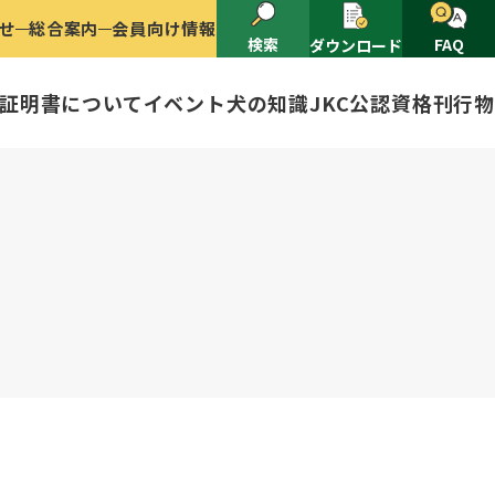
せ
総合案内
会員向け情報
検索
FAQ
ダウンロード
証明書について
イベント
犬の知識
JKC公認資格
刊行物
2025
ナショナルドッグショー開催のご案
有者名義変更
ャー（情報公開）
イトル
ングアワード
ャパンケネルクラブ
ードル、豆柴について
技会
程
(HD)と肘関節異形成症(ED)に
頭数