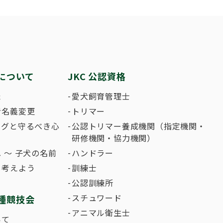
繁殖した方へ 〜 子犬の正式な名前のつけ
助犬の育成
ング競技会
ジャックブログ
血統証明書・よ
ハンドリング競
大会結果
犬の絵コンクー
について
JKC 公認資格
のふれあいの俳句について
た
愛犬飼育管理士
者名義変更
トリマー
ングと守るべき心
公認トリマー養成機関（指定機関・
研修機関・協力機関）
 〜 子犬の名前
ハンドラー
て考えよう
訓練士
公認訓練所
スチュワード
種競技会
アニマル衛生士
いて