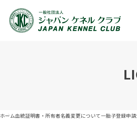
JKCの活動内容
血統証明書について
イベント
JKC公認資格
犬種紹介
刊行物のご案内
新登録
犬の健
事業内容
血統証明書の見かた
ドッグショー 競技会スケジュール
「資格更新料の自動引落」のご利用について
組織概
血統証
ドッグ
愛犬飼
L
ジュニアハンドラーとは
沿革
子犬の申請について
チャンピオンについて(ドッグショー・競技会)
ハンドラー
JKCの
DNA登
ロイヤ
訓練士
自由研究<犬について詳しく知ろう！>
ジャッ
有識者会議の提言について
繁殖についての基礎知識
訓練競技会
審査員
入会の
正しい
アジリ
アニマ
ホーム
血統証明書・所有者名義変更について
一胎子登録申請
ジャパンケネルクラブチャンネルYouTube
遺伝子疾患について考えよう
オビディエンス競技会
ガゼッ
「動物
IGP