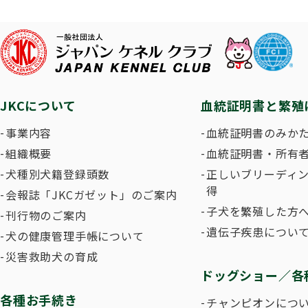
子犬を
長寿犬表彰について
人工授精について
ドッグダンス
災害救
トリミ
方
Obtaining the JKC Certified Export Pedigree
ジュニアハンドラー
過去の
JKCについて
血統証明書と繁殖
愛犬とのふれあい写真コンテストについて
愛犬と
事業内容
血統証明書のみか
組織概要
血統証明書・所有
犬種別犬籍登録頭数
正しいブリーディ
得
会報誌「JKCガゼット」のご案内
子犬を繁殖した方へ
刊行物のご案内
遺伝子疾患につい
犬の健康管理手帳について
災害救助犬の育成
ドッグショー／各
各種お手続き
チャンピオンにつ