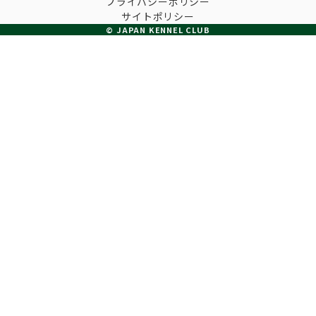
プライバシーポリシー
子犬の申請について
サイトポリシー
トリマー
チャンピオンについて(ドッグショー・競技会)
© JAPAN KENNEL CLUB
ジュニアハンドラーとは
JKCの歴史
DNA登録
ハンドラー
自由研究<犬について詳しく知ろう！>
ロイヤルカナンアワードについて
ディスクロージャー（情報公開）
チャンピオンタイトル
訓練士
ジャックお面を作ってあそぼう♪
JKCブリーディングアワード
有識者会議の提言について
繁殖についての基礎知識
スチュワード
訓練競技会
入会のご案内
正しいブリーディングと守るべき心得
審査員
アジリティー競技会
3分でわかるジャパンケネルクラブ
ティーカッププードル、豆柴について
アニマル衛生士
フライボール競技会