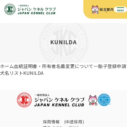
総合案内
MENU
ホーム
JKCの活動内容
JKCの活動内容
血統証明書について
KUNILDA
血統証明書について
イベント
事業内容
イベント
犬の知識
血統証明書の見かた
ホーム
血統証明書・所有者名義変更について
一胎子登録申請
JKC公認資格
ドッグショー 競技会スケジュール
犬種紹介
犬名リスト
KUNILDA
JKC公認資格
組織概要
刊行物
お知らせ
会員向け情報
血統証明書・各種申請
「資格更新料の自動引落」のご利用について
刊行物のご案内
ドッグショー
新登録犬種のご紹介
定款
ダウンロード
FAQ
血統証明書・所有者名義変更
愛犬飼育管理士
犬の健康管理手帳について
FCIインターナショナルドッグショー開催のご案内
キーワードラリー2025
沿革
採用情報 (中途採用)