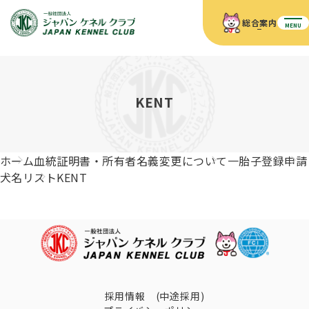
総合案内
MENU
ホーム
JKCの活動内容
JKCの活動内容
血統証明書について
KENT
血統証明書について
イベント
事業内容
イベント
犬の知識
血統証明書の見かた
ホーム
血統証明書・所有者名義変更について
一胎子登録申請
JKC公認資格
ドッグショー 競技会スケジュール
犬種紹介
犬名リスト
KENT
JKC公認資格
組織概要
刊行物
お知らせ
会員向け情報
血統証明書・各種申請
「資格更新料の自動引落」のご利用について
刊行物のご案内
ドッグショー
新登録犬種のご紹介
定款
ダウンロード
FAQ
血統証明書・所有者名義変更
愛犬飼育管理士
犬の健康管理手帳について
FCIインターナショナルドッグショー開催のご案内
キーワードラリー2025
沿革
採用情報 (中途採用)