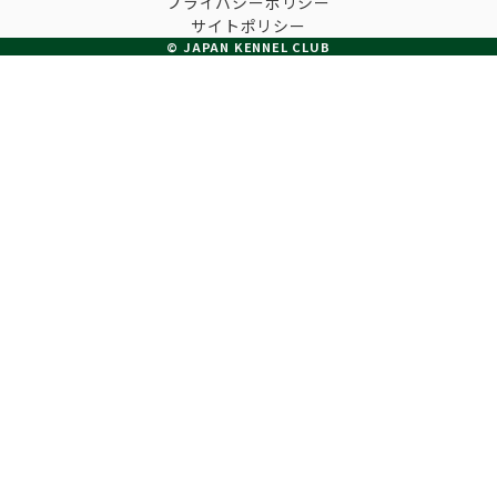
プライバシーポリシー
子犬の申請について
サイトポリシー
トリマー
チャンピオンについて(ドッグショー・競技会)
© JAPAN KENNEL CLUB
ジュニアハンドラーとは
JKCの歴史
DNA登録
ハンドラー
自由研究<犬について詳しく知ろう！>
ロイヤルカナンアワードについて
ディスクロージャー（情報公開）
チャンピオンタイトル
訓練士
ジャックお面を作ってあそぼう♪
JKCブリーディングアワード
有識者会議の提言について
繁殖についての基礎知識
スチュワード
訓練競技会
入会のご案内
正しいブリーディングと守るべき心得
審査員
アジリティー競技会
3分でわかるジャパンケネルクラブ
ティーカッププードル、豆柴について
アニマル衛生士
フライボール競技会