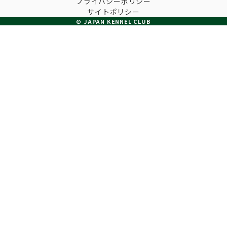
プライバシーポリシー
子犬の申請について
サイトポリシー
トリマー
チャンピオンについて(ドッグショー・競技会)
© JAPAN KENNEL CLUB
ジュニアハンドラーとは
JKCの歴史
DNA登録
ハンドラー
自由研究<犬について詳しく知ろう！>
ロイヤルカナンアワードについて
ディスクロージャー（情報公開）
チャンピオンタイトル
訓練士
ジャックお面を作ってあそぼう♪
JKCブリーディングアワード
有識者会議の提言について
繁殖についての基礎知識
スチュワード
訓練競技会
入会のご案内
正しいブリーディングと守るべき心得
審査員
アジリティー競技会
3分でわかるジャパンケネルクラブ
ティーカッププードル、豆柴について
アニマル衛生士
フライボール競技会