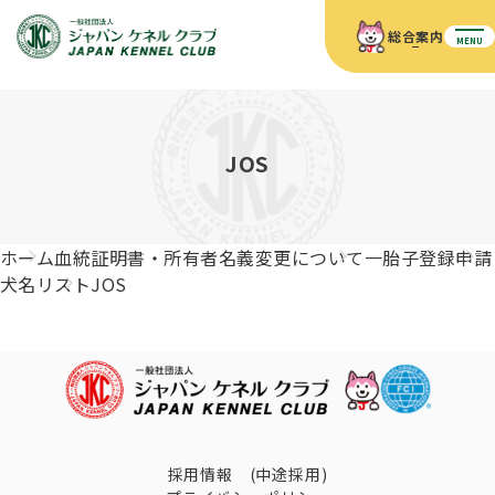
総合案内
MENU
ホーム
JKCの活動内容
JKCの活動内容
血統証明書について
JOS
血統証明書について
イベント
事業内容
イベント
犬の知識
血統証明書の見かた
ホーム
血統証明書・所有者名義変更について
一胎子登録申請
JKC公認資格
ドッグショー 競技会スケジュール
犬種紹介
犬名リスト
JOS
JKC公認資格
組織概要
刊行物
お知らせ
会員向け情報
血統証明書・各種申請
「資格更新料の自動引落」のご利用について
刊行物のご案内
ドッグショー
新登録犬種のご紹介
定款
ダウンロード
FAQ
血統証明書・所有者名義変更
愛犬飼育管理士
犬の健康管理手帳について
FCIインターナショナルドッグショー開催のご案内
キーワードラリー2025
沿革
採用情報 (中途採用)