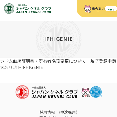
総合案内
MENU
ホーム
JKCの活動内容
JKCの活動内容
血統証明書について
IPHIGENIE
血統証明書について
イベント
事業内容
イベント
犬の知識
血統証明書の見かた
ホーム
血統証明書・所有者名義変更について
一胎子登録申請
JKC公認資格
ドッグショー 競技会スケジュール
犬種紹介
犬名リスト
IPHIGENIE
JKC公認資格
組織概要
刊行物
お知らせ
会員向け情報
血統証明書・各種申請
「資格更新料の自動引落」のご利用について
刊行物のご案内
ドッグショー
新登録犬種のご紹介
定款
ダウンロード
FAQ
血統証明書・所有者名義変更
愛犬飼育管理士
犬の健康管理手帳について
FCIインターナショナルドッグショー開催のご案内
キーワードラリー2025
沿革
採用情報 (中途採用)