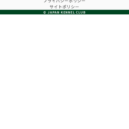
プライバシーポリシー
子犬の申請について
サイトポリシー
トリマー
チャンピオンについて(ドッグショー・競技会)
© JAPAN KENNEL CLUB
ジュニアハンドラーとは
JKCの歴史
DNA登録
ハンドラー
自由研究<犬について詳しく知ろう！>
ロイヤルカナンアワードについて
ディスクロージャー（情報公開）
チャンピオンタイトル
訓練士
ジャックお面を作ってあそぼう♪
JKCブリーディングアワード
有識者会議の提言について
繁殖についての基礎知識
スチュワード
訓練競技会
入会のご案内
正しいブリーディングと守るべき心得
審査員
アジリティー競技会
3分でわかるジャパンケネルクラブ
ティーカッププードル、豆柴について
アニマル衛生士
フライボール競技会