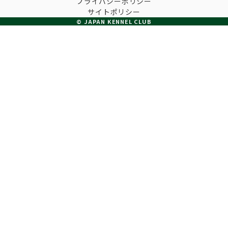
プライバシーポリシー
子犬の申請について
サイトポリシー
トリマー
チャンピオンについて(ドッグショー・競技会)
© JAPAN KENNEL CLUB
ジュニアハンドラーとは
JKCの歴史
DNA登録
ハンドラー
自由研究<犬について詳しく知ろう！>
ロイヤルカナンアワードについて
ディスクロージャー（情報公開）
チャンピオンタイトル
訓練士
ジャックお面を作ってあそぼう♪
JKCブリーディングアワード
有識者会議の提言について
繁殖についての基礎知識
スチュワード
訓練競技会
入会のご案内
正しいブリーディングと守るべき心得
審査員
アジリティー競技会
3分でわかるジャパンケネルクラブ
ティーカッププードル、豆柴について
アニマル衛生士
フライボール競技会