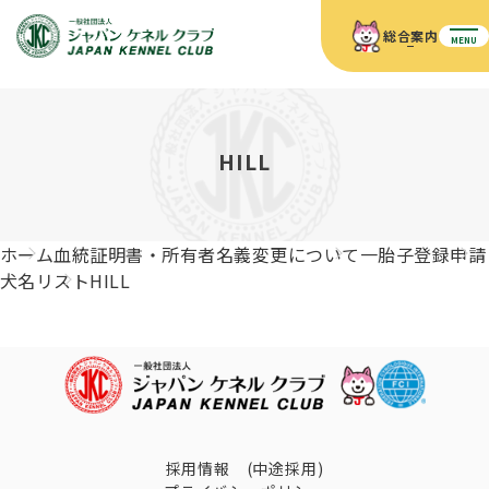
総合案内
MENU
ホーム
JKCの活動内容
JKCの活動内容
血統証明書について
HILL
血統証明書について
イベント
事業内容
イベント
犬の知識
血統証明書の見かた
ホーム
血統証明書・所有者名義変更について
一胎子登録申請
JKC公認資格
ドッグショー 競技会スケジュール
犬種紹介
犬名リスト
HILL
JKC公認資格
組織概要
刊行物
お知らせ
会員向け情報
血統証明書・各種申請
「資格更新料の自動引落」のご利用について
刊行物のご案内
ドッグショー
新登録犬種のご紹介
定款
ダウンロード
FAQ
血統証明書・所有者名義変更
愛犬飼育管理士
犬の健康管理手帳について
FCIインターナショナルドッグショー開催のご案内
キーワードラリー2025
沿革
採用情報 (中途採用)