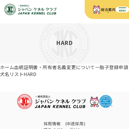
総合案内
MENU
ホーム
JKCの活動内容
JKCの活動内容
血統証明書について
HARD
血統証明書について
イベント
事業内容
イベント
犬の知識
血統証明書の見かた
ホーム
血統証明書・所有者名義変更について
一胎子登録申請
JKC公認資格
ドッグショー 競技会スケジュール
犬種紹介
犬名リスト
HARD
JKC公認資格
組織概要
刊行物
お知らせ
会員向け情報
血統証明書・各種申請
「資格更新料の自動引落」のご利用について
刊行物のご案内
ドッグショー
新登録犬種のご紹介
定款
ダウンロード
FAQ
血統証明書・所有者名義変更
愛犬飼育管理士
犬の健康管理手帳について
FCIインターナショナルドッグショー開催のご案内
キーワードラリー2025
沿革
採用情報 (中途採用)