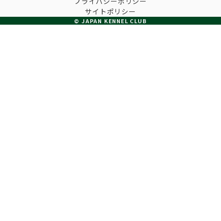
プライバシーポリシー
子犬の申請について
サイトポリシー
トリマー
チャンピオンについて(ドッグショー・競技会)
© JAPAN KENNEL CLUB
ジュニアハンドラーとは
JKCの歴史
DNA登録
ハンドラー
自由研究<犬について詳しく知ろう！>
ロイヤルカナンアワードについて
ディスクロージャー（情報公開）
チャンピオンタイトル
訓練士
ジャックお面を作ってあそぼう♪
JKCブリーディングアワード
有識者会議の提言について
繁殖についての基礎知識
スチュワード
訓練競技会
入会のご案内
正しいブリーディングと守るべき心得
審査員
アジリティー競技会
3分でわかるジャパンケネルクラブ
ティーカッププードル、豆柴について
アニマル衛生士
フライボール競技会