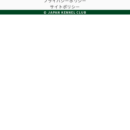
プライバシーポリシー
子犬の申請について
サイトポリシー
トリマー
チャンピオンについて(ドッグショー・競技会)
© JAPAN KENNEL CLUB
ジュニアハンドラーとは
JKCの歴史
DNA登録
ハンドラー
自由研究<犬について詳しく知ろう！>
ロイヤルカナンアワードについて
ディスクロージャー（情報公開）
チャンピオンタイトル
訓練士
ジャックお面を作ってあそぼう♪
JKCブリーディングアワード
有識者会議の提言について
繁殖についての基礎知識
スチュワード
訓練競技会
入会のご案内
正しいブリーディングと守るべき心得
審査員
アジリティー競技会
3分でわかるジャパンケネルクラブ
ティーカッププードル、豆柴について
アニマル衛生士
フライボール競技会