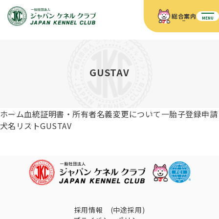
総合案内
MENU
ホーム
JKCの活動内容
JKCの活動内容
血統証明書について
GUSTAV
血統証明書について
イベント
事業内容
イベント
犬の知識
血統証明書の見かた
ホーム
血統証明書・所有者名義変更について
一胎子登録申請
JKC公認資格
ドッグショー 競技会スケジュール
犬種紹介
犬名リスト
GUSTAV
JKC公認資格
組織概要
刊行物
お知らせ
会員向け情報
血統証明書・各種申請
「資格更新料の自動引落」のご利用について
刊行物のご案内
ドッグショー
新登録犬種のご紹介
定款
ダウンロード
FAQ
血統証明書・所有者名義変更
愛犬飼育管理士
犬の健康管理手帳について
FCIインターナショナルドッグショー開催のご案内
キーワードラリー2025
沿革
採用情報 (中途採用)