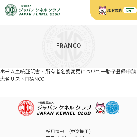
総合案内
MENU
ホーム
JKCの活動内容
JKCの活動内容
血統証明書について
FRANCO
血統証明書について
イベント
事業内容
イベント
犬の知識
血統証明書の見かた
ホーム
血統証明書・所有者名義変更について
一胎子登録申請
JKC公認資格
ドッグショー 競技会スケジュール
犬種紹介
犬名リスト
FRANCO
JKC公認資格
組織概要
刊行物
お知らせ
会員向け情報
血統証明書・各種申請
「資格更新料の自動引落」のご利用について
刊行物のご案内
ドッグショー
新登録犬種のご紹介
定款
ダウンロード
FAQ
血統証明書・所有者名義変更
愛犬飼育管理士
犬の健康管理手帳について
FCIインターナショナルドッグショー開催のご案内
キーワードラリー2025
沿革
採用情報 (中途採用)