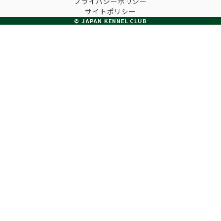
プライバシーポリシー
子犬の申請について
サイトポリシー
トリマー
チャンピオンについて(ドッグショー・競技会)
© JAPAN KENNEL CLUB
ジュニアハンドラーとは
JKCの歴史
DNA登録
ハンドラー
自由研究<犬について詳しく知ろう！>
ロイヤルカナンアワードについて
ディスクロージャー（情報公開）
チャンピオンタイトル
訓練士
ジャックお面を作ってあそぼう♪
JKCブリーディングアワード
有識者会議の提言について
繁殖についての基礎知識
スチュワード
訓練競技会
入会のご案内
正しいブリーディングと守るべき心得
審査員
アジリティー競技会
3分でわかるジャパンケネルクラブ
ティーカッププードル、豆柴について
アニマル衛生士
フライボール競技会