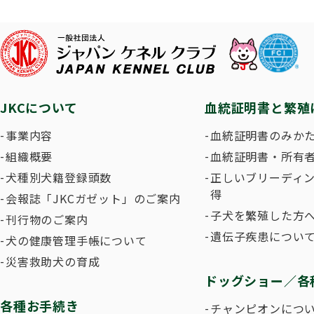
子犬を
長寿犬表彰について
人工授精について
ドッグダンス
災害救
トリミ
方
Obtaining the JKC Certified Export Pedigree
ジュニアハンドラー
過去の
JKCについて
血統証明書と繁殖
愛犬とのふれあい写真コンテストについて
愛犬と
事業内容
血統証明書のみか
組織概要
血統証明書・所有
犬種別犬籍登録頭数
正しいブリーディ
得
会報誌「JKCガゼット」のご案内
子犬を繁殖した方へ
刊行物のご案内
遺伝子疾患につい
犬の健康管理手帳について
災害救助犬の育成
ドッグショー／各
各種お手続き
チャンピオンにつ