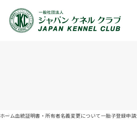
JKCの活動内容
血統証明書について
イベント
JKC公認資格
犬種紹介
刊行物のご案内
新登録
犬の健
事業内容
血統証明書の見かた
ドッグショー 競技会スケジュール
「資格更新料の自動引落」のご利用について
組織概
血統証
ドッグ
愛犬飼
ジュニアハンドラーとは
沿革
子犬の申請について
チャンピオンについて(ドッグショー・競技会)
ハンドラー
JKCの
DNA登
ロイヤ
訓練士
自由研究<犬について詳しく知ろう！>
ジャッ
有識者会議の提言について
繁殖についての基礎知識
訓練競技会
審査員
入会の
正しい
アジリ
アニマ
ホーム
血統証明書・所有者名義変更について
一胎子登録申請
ジャパンケネルクラブチャンネルYouTube
遺伝子疾患について考えよう
オビディエンス競技会
ガゼッ
「動物
IGP