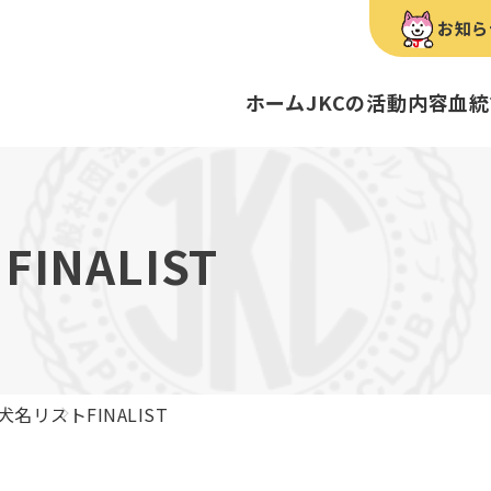
お知ら
ホーム
JKCの活動内容
血統
犬種のご紹介
康管理手帳について
キーワードラリー
FCIインター
要
明書・各種申請
ショー
育管理士
定款
血統証明書・所
トリマー
内
FINALIST
歴史
録
ルカナンアワードについて
ディスクロージ
チャンピオンタ
JKCブリーディ
スチュワード
クお面を作ってあそぼう♪
ご案内
ブリーディングと守るべき心得
ティー競技会
ル衛生士
3分でわかるジ
ティーカッププ
フライボール競
自主研修会／日
犬名リスト
FINALIST
股関節形成不全症
トのご案内
の愛護及び管理に関する法律」
犬種別犬籍登録
BH
ついて