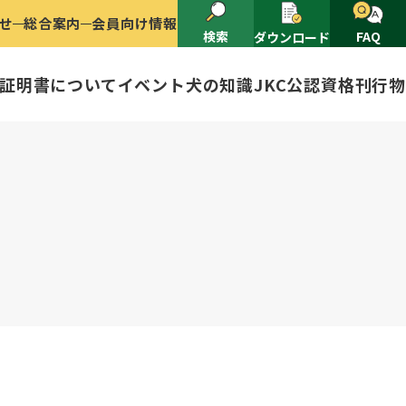
せ
総合案内
会員向け情報
検索
FAQ
ダウンロード
証明書について
イベント
犬の知識
JKC公認資格
刊行物
2025
ナショナルドッグショー開催のご案
有者名義変更
ャー（情報公開）
イトル
ングアワード
ャパンケネルクラブ
ードル、豆柴について
技会
程
(HD)と肘関節異形成症(ED)に
頭数