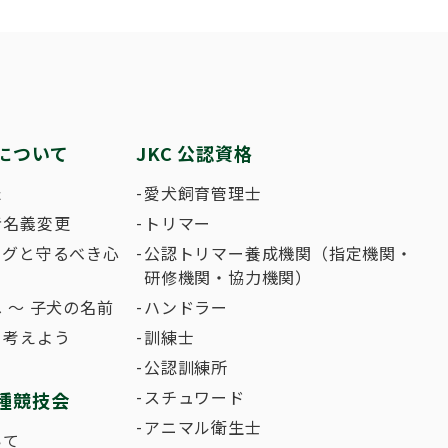
繁殖した方へ 〜 子犬の正式な名前のつけ
助犬の育成
ング競技会
ジャックブログ
血統証明書・よ
ハンドリング競
大会結果
犬の絵コンクー
について
JKC 公認資格
のふれあいの俳句について
た
愛犬飼育管理士
者名義変更
トリマー
ングと守るべき心
公認トリマー養成機関（指定機関・
研修機関・協力機関）
 〜 子犬の名前
ハンドラー
て考えよう
訓練士
公認訓練所
スチュワード
種競技会
アニマル衛生士
いて