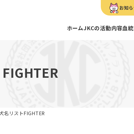
お知ら
ホーム
JKCの活動内容
血統
犬種のご紹介
康管理手帳について
キーワードラリー
FCIインター
要
明書・各種申請
ショー
育管理士
定款
血統証明書・所
トリマー
内
FIGHTER
歴史
録
ルカナンアワードについて
ディスクロージ
チャンピオンタ
JKCブリーディ
スチュワード
クお面を作ってあそぼう♪
ご案内
ブリーディングと守るべき心得
ティー競技会
ル衛生士
3分でわかるジ
ティーカッププ
フライボール競
自主研修会／日
犬名リスト
FIGHTER
股関節形成不全症
トのご案内
の愛護及び管理に関する法律」
犬種別犬籍登録
BH
ついて