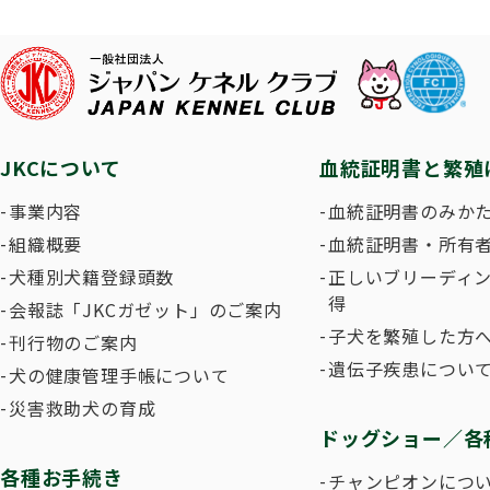
子犬を
長寿犬表彰について
人工授精について
ドッグダンス
災害救
トリミ
方
Obtaining the JKC Certified Export Pedigree
ジュニアハンドラー
過去の
JKCについて
血統証明書と繁殖
愛犬とのふれあい写真コンテストについて
愛犬と
事業内容
血統証明書のみか
組織概要
血統証明書・所有
犬種別犬籍登録頭数
正しいブリーディ
得
会報誌「JKCガゼット」のご案内
子犬を繁殖した方へ
刊行物のご案内
遺伝子疾患につい
犬の健康管理手帳について
災害救助犬の育成
ドッグショー／各
各種お手続き
チャンピオンにつ