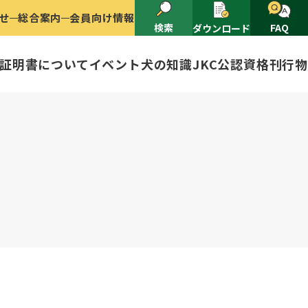
せ
総合案内
会員向け情報
検索
FAQ
ダウンロード
証明書について
イベント
犬の知識
JKC公認資格
刊行物
2025
ナショナルドッグショー開催のご案
有者名義変更
ャー（情報公開）
イトル
ングアワード
ャパンケネルクラブ
ードル、豆柴について
技会
程
(HD)と肘関節異形成症(ED)に
頭数