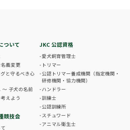
繁殖した方へ 〜 子犬の正式な名前のつけ
助犬の育成
ング競技会
ジャックブログ
血統証明書・よ
ハンドリング競
大会結果
犬の絵コンクー
について
JKC 公認資格
のふれあいの俳句について
た
愛犬飼育管理士
者名義変更
トリマー
ングと守るべき心
公認トリマー養成機関（指定機関・
研修機関・協力機関）
 〜 子犬の名前
ハンドラー
て考えよう
訓練士
公認訓練所
スチュワード
種競技会
アニマル衛生士
いて