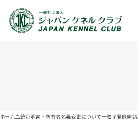
JKCの活動内容
血統証明書について
イベント
JKC公認資格
犬種紹介
刊行物のご案内
新登録
犬の健
事業内容
血統証明書の見かた
ドッグショー 競技会スケジュール
「資格更新料の自動引落」のご利用について
組織概
血統証
ドッグ
愛犬飼
ジュニアハンドラーとは
沿革
子犬の申請について
チャンピオンについて(ドッグショー・競技会)
ハンドラー
JKCの
DNA登
ロイヤ
訓練士
自由研究<犬について詳しく知ろう！>
ジャッ
有識者会議の提言について
繁殖についての基礎知識
訓練競技会
審査員
入会の
正しい
アジリ
アニマ
ホーム
血統証明書・所有者名義変更について
一胎子登録申請
ジャパンケネルクラブチャンネルYouTube
遺伝子疾患について考えよう
オビディエンス競技会
ガゼッ
「動物
IGP