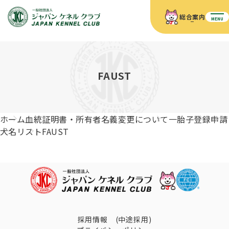
総合案内
MENU
ホーム
JKCの活動内容
JKCの活動内容
血統証明書について
FAUST
血統証明書について
イベント
事業内容
イベント
犬の知識
血統証明書の見かた
ホーム
血統証明書・所有者名義変更について
一胎子登録申請
JKC公認資格
ドッグショー 競技会スケジュール
犬種紹介
犬名リスト
FAUST
JKC公認資格
組織概要
刊行物
お知らせ
会員向け情報
血統証明書・各種申請
「資格更新料の自動引落」のご利用について
刊行物のご案内
ドッグショー
新登録犬種のご紹介
定款
ダウンロード
FAQ
血統証明書・所有者名義変更
愛犬飼育管理士
犬の健康管理手帳について
FCIインターナショナルドッグショー開催のご案内
キーワードラリー2025
沿革
採用情報 (中途採用)