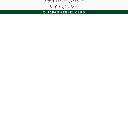
プライバシーポリシー
子犬の申請について
サイトポリシー
トリマー
チャンピオンについて(ドッグショー・競技会)
© JAPAN KENNEL CLUB
ジュニアハンドラーとは
JKCの歴史
DNA登録
ハンドラー
自由研究<犬について詳しく知ろう！>
ロイヤルカナンアワードについて
ディスクロージャー（情報公開）
チャンピオンタイトル
訓練士
ジャックお面を作ってあそぼう♪
JKCブリーディングアワード
有識者会議の提言について
繁殖についての基礎知識
スチュワード
訓練競技会
入会のご案内
正しいブリーディングと守るべき心得
審査員
アジリティー競技会
3分でわかるジャパンケネルクラブ
ティーカッププードル、豆柴について
アニマル衛生士
フライボール競技会