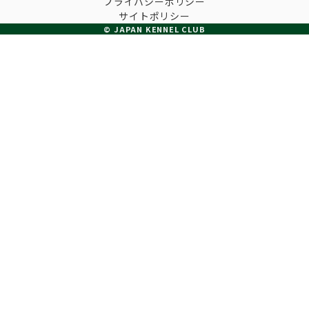
プライバシーポリシー
子犬の申請について
サイトポリシー
トリマー
チャンピオンについて(ドッグショー・競技会)
© JAPAN KENNEL CLUB
ジュニアハンドラーとは
JKCの歴史
DNA登録
ハンドラー
自由研究<犬について詳しく知ろう！>
ロイヤルカナンアワードについて
ディスクロージャー（情報公開）
チャンピオンタイトル
訓練士
ジャックお面を作ってあそぼう♪
JKCブリーディングアワード
有識者会議の提言について
繁殖についての基礎知識
スチュワード
訓練競技会
入会のご案内
正しいブリーディングと守るべき心得
審査員
アジリティー競技会
3分でわかるジャパンケネルクラブ
ティーカッププードル、豆柴について
アニマル衛生士
フライボール競技会