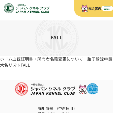
総合案内
MENU
ホーム
JKCの活動内容
JKCの活動内容
血統証明書について
FALL
血統証明書について
イベント
事業内容
イベント
犬の知識
血統証明書の見かた
ホーム
血統証明書・所有者名義変更について
一胎子登録申請
JKC公認資格
ドッグショー 競技会スケジュール
犬種紹介
犬名リスト
FALL
JKC公認資格
組織概要
刊行物
お知らせ
会員向け情報
血統証明書・各種申請
「資格更新料の自動引落」のご利用について
刊行物のご案内
ドッグショー
新登録犬種のご紹介
定款
ダウンロード
FAQ
血統証明書・所有者名義変更
愛犬飼育管理士
犬の健康管理手帳について
FCIインターナショナルドッグショー開催のご案内
キーワードラリー2025
沿革
採用情報 (中途採用)