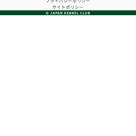
プライバシーポリシー
子犬の申請について
サイトポリシー
トリマー
チャンピオンについて(ドッグショー・競技会)
© JAPAN KENNEL CLUB
ジュニアハンドラーとは
JKCの歴史
DNA登録
ハンドラー
自由研究<犬について詳しく知ろう！>
ロイヤルカナンアワードについて
ディスクロージャー（情報公開）
チャンピオンタイトル
訓練士
ジャックお面を作ってあそぼう♪
JKCブリーディングアワード
有識者会議の提言について
繁殖についての基礎知識
スチュワード
訓練競技会
入会のご案内
正しいブリーディングと守るべき心得
審査員
アジリティー競技会
3分でわかるジャパンケネルクラブ
ティーカッププードル、豆柴について
アニマル衛生士
フライボール競技会