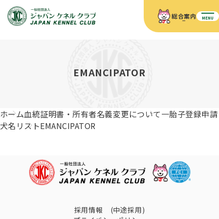
総合案内
MENU
ホーム
JKCの活動内容
JKCの活動内容
血統証明書について
EMANCIPATOR
血統証明書について
イベント
事業内容
イベント
犬の知識
血統証明書の見かた
ホーム
血統証明書・所有者名義変更について
一胎子登録申請
JKC公認資格
ドッグショー 競技会スケジュール
犬種紹介
犬名リスト
EMANCIPATOR
JKC公認資格
組織概要
刊行物
お知らせ
会員向け情報
血統証明書・各種申請
「資格更新料の自動引落」のご利用について
刊行物のご案内
ドッグショー
新登録犬種のご紹介
定款
ダウンロード
FAQ
血統証明書・所有者名義変更
愛犬飼育管理士
犬の健康管理手帳について
FCIインターナショナルドッグショー開催のご案内
キーワードラリー2025
沿革
採用情報 (中途採用)